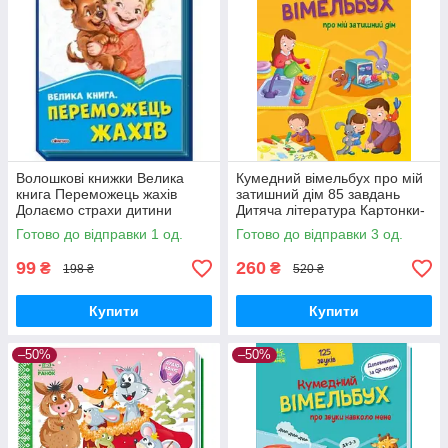
Волошкові книжки Велика
Кумедний вімельбух про мій
книга Переможець жахів
затишний дім 85 завдань
Долаємо страхи дитини
Дитяча література Картонки-
Дитяча література РАНОК
развивайки РАНОК укр мова
Готово до відправки 1 од.
Готово до відправки 3 од.
Сонечко укр картонка
99
260
₴
₴
198 ₴
520 ₴
Купити
Купити
–50%
–50%