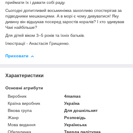
приймати їх і давати собі раду.
Сьогодні допитливий восьминіжка захопливо спостерігав за
підводними мешканцями. А в морі є чому дивуватися! Яку
дивину він відшукав посеред заростів коралів? І хто здивував
Чакі найбільше?
Для дітей віком 3–5 років та їхніх батьків.
Ілюстрації - Анастасія Грищенко.
Приховати
Характеристики
Основні атрибути
Виробник
4mamas
Країна виробник
Україна
Вікова група
Для дошкільнят
Жанр
Розповідь
Мова видання
Українська
Обкладинка
Тверда палітурка