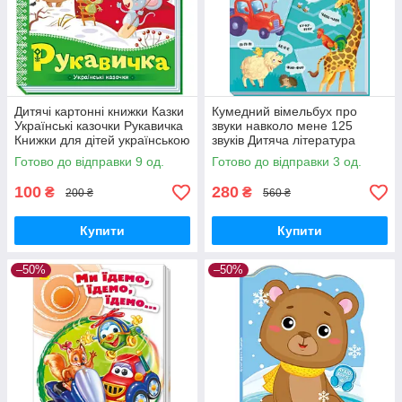
Дитячі картонні книжки Казки
Кумедний вiмельбух про
Українські казочки Рукавичка
звуки навколо мене 125
Книжки для дітей українською
звуків Дитяча література
мовою Ранок
Картонки-развивайки РАНОК
Готово до відправки 9 од.
Готово до відправки 3 од.
укр мова
100
280
₴
₴
200 ₴
560 ₴
Купити
Купити
–50%
–50%