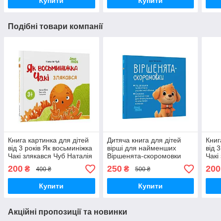
Купити
Купити
Подібні товари компанії
Книга картинка для дітей
Дитяча книга для дітей
Книг
від 3 років Як восьминіжка
вірші для найменших
від 
Чакі злякався Чуб Наталія
Віршенята-скоромовки
Чакі
4MAMAS Книжечки для
для малят 2-4 років
4MA
200
250
200
₴
₴
400 ₴
500 ₴
найменших
Пеліхова Ю. 4MAMAS
най
Купити
Купити
Акційні пропозиції та новинки