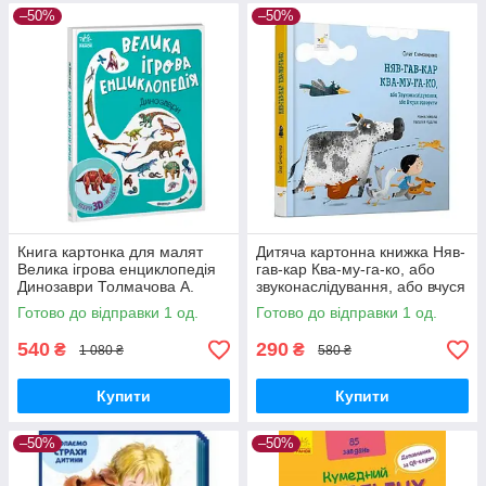
–50%
–50%
Книга картонка для малят
Дитяча картонна книжка Няв-
Велика ігрова енциклопедія
гав-кар Ква-му-га-ко, або
Динозаври Толмачова А.
звуконаслідування, або вчуся
Ранок Дитячі картонні книжки
говорити Симоненко О. Час
Готово до відправки 1 од.
Готово до відправки 1 од.
майстрів
540
290
₴
₴
1 080 ₴
580 ₴
Купити
Купити
–50%
–50%