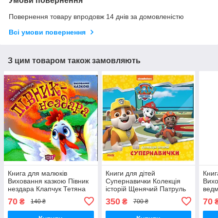
Умови повернення
Повернення товару впродовж 14 днів за домовленістю
Всі умови повернення
З цим товаром також замовляють
Книга для малюків
Книги для дітей
Книг
Виховання казкою Півник
Супернавички Колекція
Вихо
нездара Клапчук Тетяна
історій Щенячий Патруль
ведм
Торсінг українською
Дитяча література
Торс
70
350
70
₴
₴
140 ₴
700 ₴
мовою
Читаємо дітям Ранок
мов
українською мовою