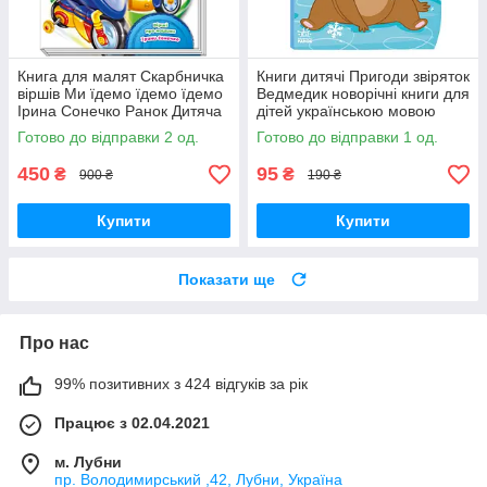
Книга для малят Скарбничка
Книги дитячі Пригоди звіряток
віршів Ми їдемо їдемо їдемо
Ведмедик новорічні книги для
Ірина Сонечко Ранок Дитяча
дітей українською мовою
картонна книжка вірші для
Ранок 10 стор
Готово до відправки 2 од.
Готово до відправки 1 од.
найменших
450
95
₴
₴
900 ₴
190 ₴
Купити
Купити
Показати ще
Про нас
99% позитивних з 424 відгуків за рік
Працює з 02.04.2021
м. Лубни
пр. Володимирський ,42, Лубни, Україна