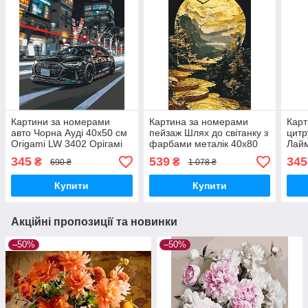
Картини за номерами
Картина за номерами
Карт
авто Чорна Ауді 40х50 см
пейзаж Шлях до світанку з
цитр
Origami LW 3402 Орігамі
фарбами металік 40х80
Лайм
см Origami LW5120
Orig
345
539
345
₴
₴
690 ₴
1 078 ₴
Купити
Купити
Акційні пропозиції та новинки
–50%
–50%