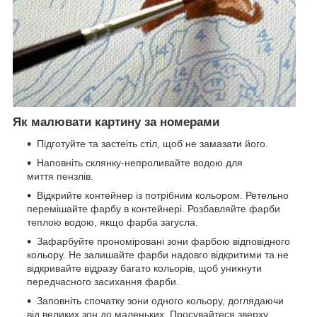
Як малювати картину за номерами
Підготуйте та застеіть стіл, щоб не замазати його.
Наповніть склянку-непроливайте водою для
миття пензлів.
Відкрийте контейнер із потрібним кольором. Ретельно
перемішайте фарбу в контейнері. Розбавляйте фарби
теплою водою, якщо фарба загусла.
Зафарбуйте прономіровані зони фарбою відповідного
кольору. Не залишайте фарби надовго відкритими та не
відкривайте відразу багато кольорів, щоб уникнути
передчасного засихання фарби.
Заповніть спочатку зони одного кольору, доглядаючи
від великих зон до маленьких. Просувайтеся зверху