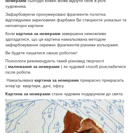
номерами
сьогодні кожен може відчути себе в ролі
художника.
Зафарбовуючи пронумеровані фрагменти полотна
відповідними акриловими фарбами Ви створюєте унікальні та
неповторні картини
Коли
картина за номерами
завершена неможливо
здогадатися, що ця картина намальована методом
зафарбовування окремих фрагментів різними кольорами.
Ви будете пишатися своєю роботою!
Психологи рекомендують такий різновид творчості
(
малювання за номерами
) як чудовий спосіб розслабитися
після роботи.
Намальована
картина за номерами
прекрасно прикрасить
інтер'єр квартири, дачі, офісу.
Картина за номерами
стане чудовим подарунком до свята.