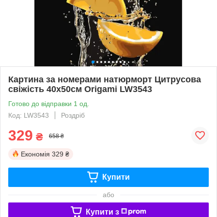
Картина за номерами натюрморт Цитрусова
свіжість 40х50см Origami LW3543
Готово до відправки 1 од.
Код: LW3543
Роздріб
329
₴
658 ₴
Економія
329 ₴
Купити
або
Купити з