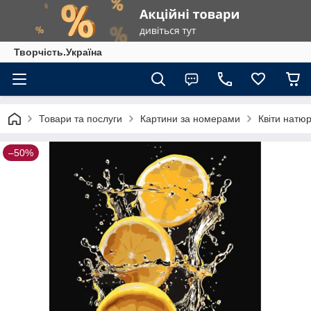
Творчість.Україна
Товари та послуги
Картини за номерами
Квіти натю
–50%