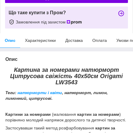
Що таке купити з Пром?
Замовлення під захистом
Опис
Характеристики
Доставка
Оплата
Умови п
Опис
Картина за номерами натюрморт
Цитрусова свіжість 40х50см Origami
LW3543
Теги:
натюрморти і квіти
, натюрморт, лимон,
лимонний, цитрусові.
Картини за номерами
(малювання
картин за номерами
)
порівняно молодий напрямок дорослого та дитячої творчості.
Застосувавши такий метод розфарбовування
картин за