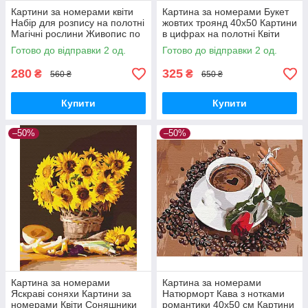
Картини за номерами квіти
Картина за номерами Букет
Набір для розпису на полотні
жовтих троянд 40х50 Картини
Магічні рослини Живопис по
в цифрах на полотні Квіти
номерам 40x50 Strateg із
Малюнки по номерах квітів
Готово до відправки 2 од.
Готово до відправки 2 од.
золотою фарбою GS1455
Brushme BS51981
280
325
₴
₴
560 ₴
650 ₴
Купити
Купити
–50%
–50%
Картина за номерами
Картина за номерами
Яскраві соняхи Картини за
Натюрморт Кава з нотками
номерами Квіти Соняшники
романтики 40х50 см Картини