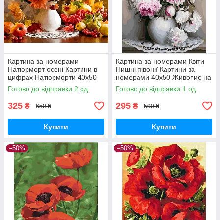
Картина за номерами
Картина за номерами Квіти
Натюрморт осені Картини в
Пишні півонії Картини за
цифрах Натюрморти 40х50
номерами 40х50 Живопис на
Розмальовки Квіти Brushme
полотні Rainbow Art GX22265
Готово до відправки 2 од.
Готово до відправки 1 од.
BS52222
325
295
₴
₴
650 ₴
590 ₴
Купити
Купити
–50%
–50%