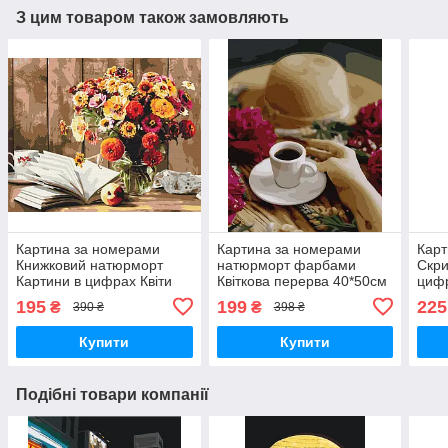
З цим товаром також замовляють
Картина за номерами
Картина за номерами
Карт
Книжковий натюрморт
натюрморт фарбами
Скри
Картини в цифрах Квіти
Квіткова перерва 40*50см
цифр
40х50 Розмальовка
Набір акрилового
40х5
195
199
225
₴
₴
390 ₴
398 ₴
Brushme BS52766
живопису Розпис на
Bru
полотні
Купити
Купити
Подібні товари компанії