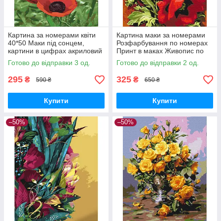
Картина за номерами квіти
Картина маки за номерами
40*50 Маки під сонцем,
Розфарбування по номерах
картини в цифрах акриловий
Принт в маках Живопис по
живопис розпис на полотні
номерам Brushme BS52284
Готово до відправки 3 од.
Готово до відправки 2 од.
Strateg
295
325
₴
₴
590 ₴
650 ₴
Купити
Купити
–50%
–50%