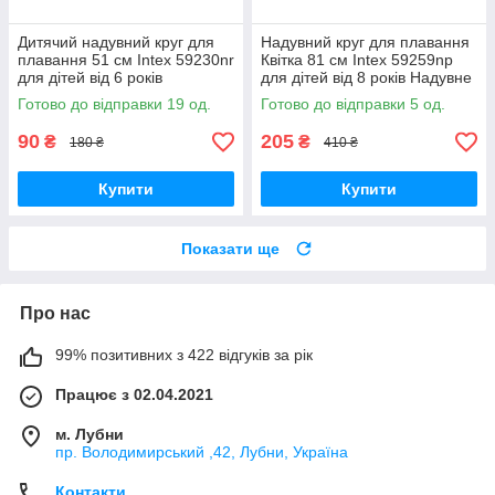
Дитячий надувний круг для
Надувний круг для плавання
плавання 51 см Intex 59230nr
Квітка 81 см Intex 59259np
для дітей від 6 років
для дітей від 8 років Надувне
коло для дорослих
Готово до відправки 19 од.
Готово до відправки 5 од.
плавальний круг
90
205
₴
₴
180 ₴
410 ₴
Купити
Купити
Показати ще
Про нас
99% позитивних з 422 відгуків за рік
Працює з 02.04.2021
м. Лубни
пр. Володимирський ,42, Лубни, Україна
Контакти