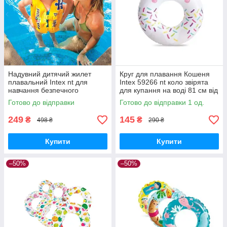
Надувний дитячий жилет
Круг для плавання Кошеня
плавальний Intex nt для
Intex 59266 nt коло звірята
навчання безпечного
для купання на воді 81 см від
плавання на воді від 3 до 6
8 років
Готово до відправки
Готово до відправки 1 од.
років Жовтий 49х46 см
249
145
₴
₴
498 ₴
290 ₴
Купити
Купити
–50%
–50%