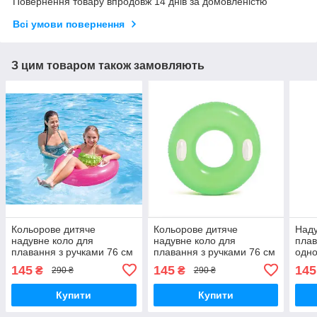
Повернення товару впродовж 14 днів за домовленістю
Всі умови повернення
З цим товаром також замовляють
Кольорове дитяче
Кольорове дитяче
Наду
надувне коло для
надувне коло для
плав
плавання з ручками 76 см
плавання з ручками 76 см
одно
Intex 59258np для дітей
Intex для дітей від 8 років
воді
145
145
145
₴
₴
290 ₴
290 ₴
від 8 років Надувний круг
Надувний круг зелений
5926
рожевий
59258 nt
дітей
Купити
Купити