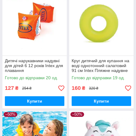
Дитячі нарукавники надувні
Круг дитячий для купання на
для дітей 6 12 років Intex для
воді однотонний салатовий
плавання
91 см Intex Пляжне надувне
коло для дітей від 9 років
Готово до відправки 20 од.
Готово до відправки 19 од.
Надувний круг 59262 nt
127
160
₴
₴
254 ₴
320 ₴
Купити
Купити
–50%
–50%