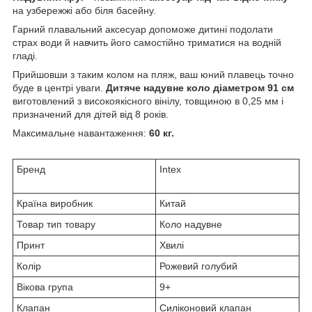
на узбережжі або біля басейну.
Гарний плавальний аксесуар допоможе дитині подолати
страх води й навчить його самостійно триматися на водній
гладі.
Прийшовши з таким колом на пляж, ваш юний плавець точно
буде в центрі уваги.
Дитяче надувне коло
діаметром 91 см
виготовлений з високоякісного вінілу, товщиною в 0,25 мм і
призначений для дітей від 8 років.
Максимальне навантаження:
60 кг.
Бренд
Intex
Країна виробник
Китай
Товар тип товару
Коло надувне
Принт
Хвилі
Колір
Рожевий голубий
Вікова група
9+
Клапан
Силіконовий клапан