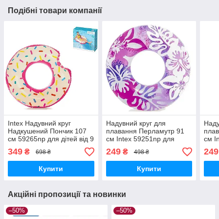
Подібні товари компанії
Intex Надувний круг
Надувний круг для
Наду
Надкушений Пончик 107
плавання Перламутр 91
плав
см 59265np для дітей від 9
см Intex 59251np для
см I
років Надувне коло для
дітей від 9 років Надувне
діте
349
249
249
₴
₴
698 ₴
498 ₴
дорослих плавальний круг
коло для дорослих
коло
плавальний круг
плав
Купити
Купити
Акційні пропозиції та новинки
–50%
–50%