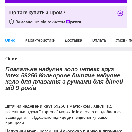
Що таке купити з Пром?
Замовлення під захистом
Опис
Характеристики
Доставка
Оплата
Умови п
Опис
Плавальне надувне коло інтекс круг
Intex 59256 Кольорове дитяче надувне
коло для плавання з ручками для дітей
від 9 років
Дитячий
надувний круг
59256 з малюнком ,,Хвилі" від
всесвітньо відомої торгової марки
Intex
точно сподобається
вашій дитині, . Ідеально підійде для відпочинку вашої
принцеси.
Надувний круг
- незамінний
аксесуар під час відпочинку