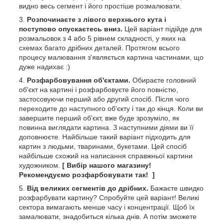
видно весь сегмент і його простіше розмалювати.
Розпочинаєте з лівого верхнього кута і
поступово опускаєтесь вниз.
Цей варіант підійде для
розмальовок з 4 або 5 рівнем складності, у яких на
схемах багато дрібних деталей. Протягом всього
процесу малювання з'являється картина частинами, що
дуже надихає :)
Розфарбовування об'єктами.
Обираєте головний
об'єкт на картині і розфарбовуєте його повністю,
застосовуючи перший або другий спосіб. Після чого
переходите до наступного об'єкту і так до кінця. Коли ви
завершите перший об'єкт, вже буде зрозуміло, як
повинна виглядати картина. З наступними діями ви її
доповнюєте. Найбільше такий варіант підходить для
картин з людьми, тваринами, букетами. Цей спосіб
найбільше схожий на написання справжньої картини
художником.
[ Вибір нашого магазину!
Рекомендуємо розфарбовувати так! ]
Від великих сегментів до дрібних.
Бажаєте швидко
розфарбувати картину? Спробуйте цей варіант! Великі
сектора вимагають менше часу і концентрації. Щоб їх
замалювати, знадобиться кілька днів. А потім зможете