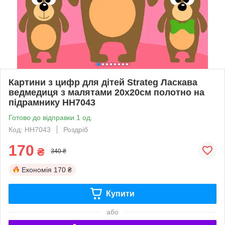
Картини з цифр для дітей Strateg Ласкава
ведмедиця з малятами 20х20см полотно на
підрамнику HH7043
Готово до відправки 1 од.
Код: HH7043
Роздріб
170
₴
340 ₴
Економія
170 ₴
Купити
або