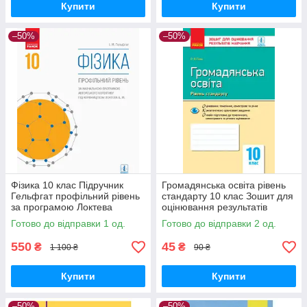
Купити
Купити
–50%
–50%
Фізика 10 клас Підручник
Громадянська освіта рівень
Гельфгат профільний рівень
стандарту 10 клас Зошит для
за програмою Локтева
оцінювання результатів
вид.Ранок 2018р
навчання Гісем О, РАНОК
Готово до відправки 1 од.
Готово до відправки 2 од.
550
45
₴
₴
1 100 ₴
90 ₴
Купити
Купити
–50%
–50%