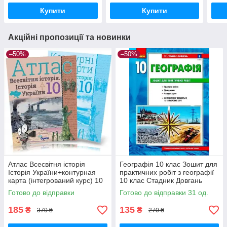
Купити
Купити
Акційні пропозиції та новинки
–50%
–50%
Атлас Всесвітня історія
Географія 10 клас Зошит для
Історія України+контурная
практичних робіт з географії
карта (інтегрований курс) 10
10 клас Стадник Довгань
клас Щупак укр мова вид
РАНОК Навчальна література
Готово до відправки
Готово до відправки 31 од.
Оріон
185
135
₴
₴
370 ₴
270 ₴