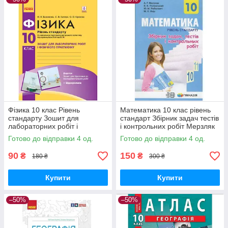
Фізика 10 клас Рівень
Математика 10 клас рівень
стандарту Зошит для
стандарт Збірник задач тестів
лабораторних робіт і
і контрольних робіт Мерзляк
фізичного практикуму
Гімназія
Готово до відправки 4 од.
Готово до відправки 4 од.
Божинова РАНОК
90
150
₴
₴
180 ₴
300 ₴
Купити
Купити
–50%
–50%