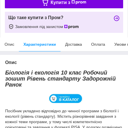
Купити з
Що таке купити з Пром?
Замовлення під захистом
Опис
Характеристики
Доставка
Оплата
Умови 
Опис
Біологія і екологія 10 клас Робочий
зошит Рівень стандарту Задорожній
Ранок
Посібник укладено відповідно до чинної програми з біології і
екології (рівень стандарту). Містить різнорівневі завдання з
кожної теми програми, у тому числі компетентнісно
орієнтовані та завдання у форматі PISA. У додатку розміщено