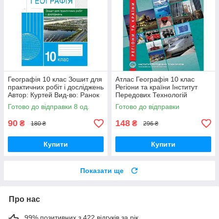
Географія 10 клас Зошит для
Атлас Географія 10 клас
практичних робіт і досліджень
Регіони та країни Інститут
Автор: Куртей Вид-во: Ранок
Передових Технологій
Готово до відправки 8 од.
Готово до відправки
90
148
₴
₴
180 ₴
296 ₴
Купити
Купити
Показати ще
Про нас
99% позитивних з 422 відгуків за рік