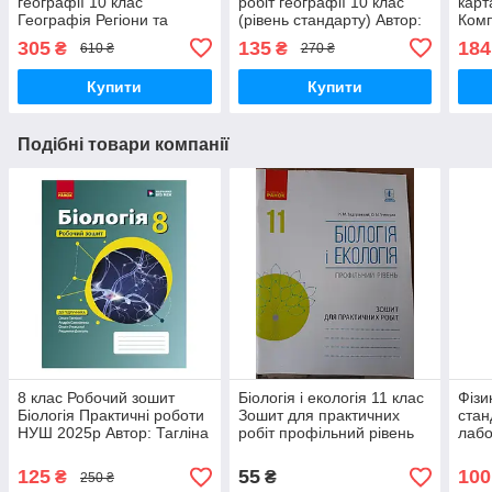
географії 10 клас
робіт географії 10 клас
карт
Географія Регіони та
(рівень стандарту) Автор:
Комп
країни Картографія
Стадник О. Р. Вид-во:
Пере
305
135
184
₴
₴
610 ₴
270 ₴
Ранок
(ІПТ
Купити
Купити
Подібні товари компанії
8 клас Робочий зошит
Біологія і екологія 11 клас
Фізи
Біологія Практичні роботи
Зошит для практичних
стан
НУШ 2025р Автор: Тагліна
робіт профільний рівень
лабо
та др. Вид-во: Ранок
Ранок
фізи
Задорожний,Утєвська
Бож
125
55
100
₴
₴
250 ₴