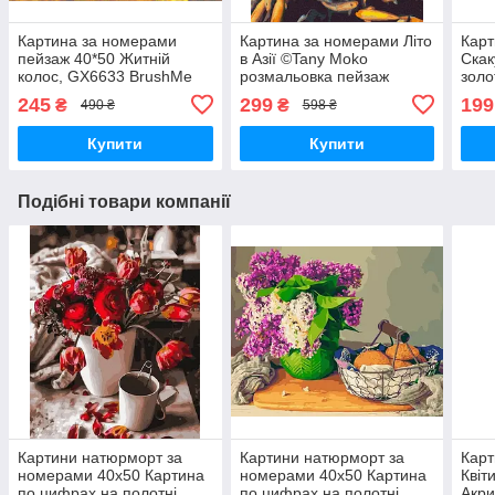
Картина за номерами
Картина за номерами Літо
Карт
пейзаж 40*50 Житній
в Азії ©Tany Moko
Скак
колос, GX6633 BrushMe
розмальовка пейзаж
зол
Стандартні картини за
картина в цифрах
Абст
245
299
199
₴
₴
490 ₴
598 ₴
номерами
природа 40х50см
40х
Brushme
Купити
Купити
Подібні товари компанії
Картини натюрморт за
Картини натюрморт за
Карт
номерами 40х50 Картина
номерами 40х50 Картина
Квіт
по цифрах на полотні
по цифрах на полотні
Акри