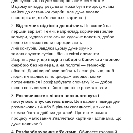
для сусіднього із уже зафарбованим сегментом.
В цьому випадку результат може бути не зрозумілим
майже до останньої фарби, але дуже весело
спостерігати, як з'являється картина :)
Від темних відтінків до світлих.
Це схожий на
перший варіант. Темні, наприклад, коричневі і зелені
кольори, чудово лягають на художнє полотно, добре
видно їхні межі і вони перекривають
лінії контурів. Завдяки цьому дуже зручно
замальовувати сусідні, більш світлі елементи.
Зверніть увагу, що
іноді в наборі є баночка з чорною
фарбою без номера
, а на полотні — темно-сірі
області. Деякі виробники роблять їх спеціально, щоб
люди, які малюють по цифрам вперше, могли
потренуватися і розфарбувати спочатку їх — добре
видно весь сегмент і його простіше розмалювати.
Розпочинаєте з лівого верхнього кута і
поступово опускаєтесь вниз.
Цей варіант підійде для
розмальовок з 4 або 5 рівнем складності, у яких на
схемах багато дрібних деталей. Протягом всього
процесу малювання з'являється картина частинами, що
дуже надихає :)
Розфарбовування об'єктами.
Обираєте головний