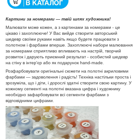
Картини за номерами — твій шлях художника!
Малювати може кожен, а з картинами за номерами - це
цікаво і захоплююче! У Вас вийде створити авторський
шедевр своїми руками навіть якщо будете працювати з
полотном і фарбами вперше. Захоплюючі набори малювання
за номерами сприятливо впливають на настрій, творчий
розвиток і дарують приємний результат - особистий шедевр
на стіну в інтер'єр або як подарунок hand-made.
Розфарбовувати оригінальні сюжети на полотні акриловими
фарбами — задоволення і радість! Техніка настільки проста і
зрозуміла, що і діти, і дорослі здатні створити свою картину. У
кожному сегменті на полотні вказана цифра і художнику
необхідно зафарбовувати всі сегменти фарбами з
відповідними цифрами.