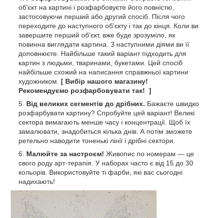
об'єкт на картині і розфарбовуєте його повністю,
застосовуючи перший або другий спосіб. Після чого
переходите до наступного об'єкту і так до кінця. Коли ви
завершите перший об'єкт, вже буде зрозуміло, як
повинна виглядати картина. З наступними діями ви її
доповнюєте. Найбільше такий варіант підходить для
картин з людьми, тваринами, букетами. Цей спосіб
найбільше схожий на написання справжньої картини
художником.
[ Вибір нашого магазину!
Рекомендуємо розфарбовувати так! ]
Від великих сегментів до дрібних.
Бажаєте швидко
розфарбувати картину? Спробуйте цей варіант! Великі
сектора вимагають менше часу і концентрації. Щоб їх
замалювати, знадобиться кілька днів. А потім зможете
ретельно наводити тоненькі лінії і дрібні сектори.
Малюйте за настроєм!
Живопис по номерам — це
свого роду арт-терапія. У наборах часто є від 15 до 30
кольорів. Використовуйте ті фарби, які вас сьогодні
надихають!