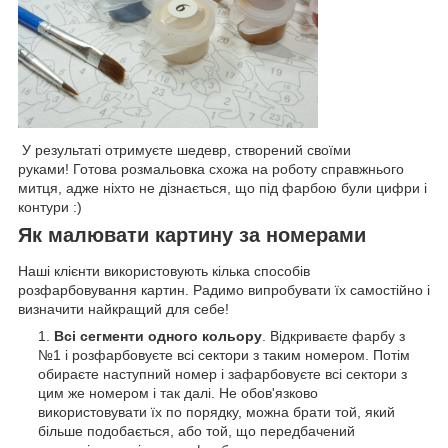
У результаті отримуєте шедевр, створений своїми
руками! Готова розмальовка схожа на роботу справжнього
митця, адже ніхто не дізнається, що під фарбою були цифри і
контури :)
Як малювати картину за номерами
Наші клієнти використовують кілька способів
розфарбовування картин. Радимо випробувати їх самостійно і
визначити найкращий для себе!
Всі сегменти одного кольору
. Відкриваєте фарбу з
№1 і розфарбовуєте всі сектори з таким номером. Потім
обираєте наступний номер і зафарбовуєте всі сектори з
цим же номером і так далі. Не обов'язково
використовувати їх по порядку, можна брати той, який
більше подобається, або той, що передбачений