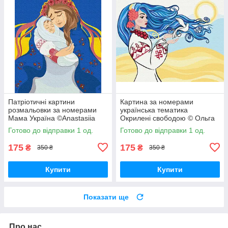
Патріотичні картини
Картина за номерами
розмальовки за номерами
українська тематика
Мама Україна ©Anastasiia
Окрилені свободою © Ольга
Kasarda BrushMe BS53077
Бочулінська 40х50
Готово до відправки 1 од.
Готово до відправки 1 од.
Патріотична BrushMe
BS53430
175
175
₴
₴
350 ₴
350 ₴
Купити
Купити
Показати ще
Про нас