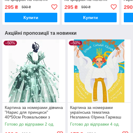
Букет тюльпанів Картини
Бузок та печиво Картини
поло
295
295
290
₴
₴
590 ₴
590 ₴
розпис за номерами
розпис за номерами
натю
Rainbow Art GX45741
Rainbow Art GX45508
GX4
Купити
Купити
Акційні пропозиції та новинки
–50%
–50%
Картина за номерами дівчина
Картина за номерами
"Нарис для принцеси"
українська тематика
40*50см Розмальовки з
Незламна ©Ірина Гармаш
номерами за цифрами
40х50 Патріотична BrushMe
Готово до відправки 2 од.
Готово до відправки 4 од.
BrushMe GX4744
BS53133