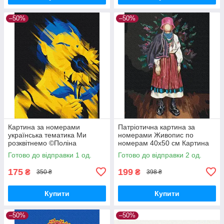
–50%
–50%
Картина за номерами
Патріотична картина за
українська тематика Ми
номерами Живопис по
розквітнемо ©Поліна
номерам 40х50 см Картина
Скурихіна 40х50 Патріотична
за номерами Стефанія
Готово до відправки 1 од.
Готово до відправки 2 од.
BrushMe BS53071
Brushme BS53341
175
199
₴
₴
350 ₴
398 ₴
Купити
Купити
–50%
–50%