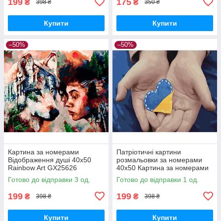
199
175
₴
₴
398 ₴
350 ₴
Купити
Купити
–50%
–50%
Картина за номерами
Патріотичні картини
Відображення душі 40х50
розмальовки за номерами
Rainbow Art GX25626
40х50 Картина за номерами
художник Димитра Мілан
Серце України Strateg
Готово до відправки 3 од.
Готово до відправки 1 од.
SY6541
199
199
₴
₴
398 ₴
398 ₴
Купити
Купити