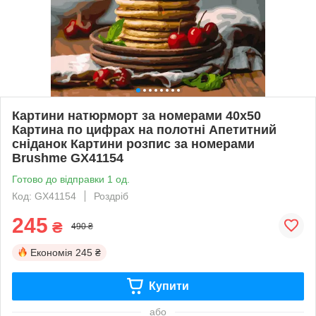
Картини натюрморт за номерами 40х50
Картина по цифрах на полотні Апетитний
сніданок Картини розпис за номерами
Brushme GX41154
Готово до відправки 1 од.
Код: GX41154
Роздріб
245
₴
490 ₴
Економія
245 ₴
Купити
або