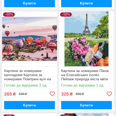
Купити
Купити
–50%
–50%
Картини за номерами
Картина за номерами Пікнік
каппадокія Картина за
на Єлисейських полях
номерами Повітряні кулі на
Пейзаж природа міста квіти
світанку 40х50 Картини
40х50см розпис по полотну
Готово до відправки 2 од.
Готово до відправки 1 од.
живопису за номерами
Brushme BS51635
Brushme BS52587
265
325
₴
₴
530 ₴
650 ₴
Купити
Купити