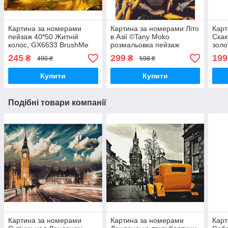
Картина за номерами
Картина за номерами Літо
Карт
пейзаж 40*50 Житній
в Азії ©Tany Moko
Скак
колос, GX6633 BrushMe
розмальовка пейзаж
зол
Стандартні картини за
картина в цифрах
Абст
245
299
199
₴
₴
490 ₴
598 ₴
номерами
природа 40х50см
40х
Brushme
Купити
Купити
Подібні товари компанії
Картина за номерами
Картина за номерами
Карт