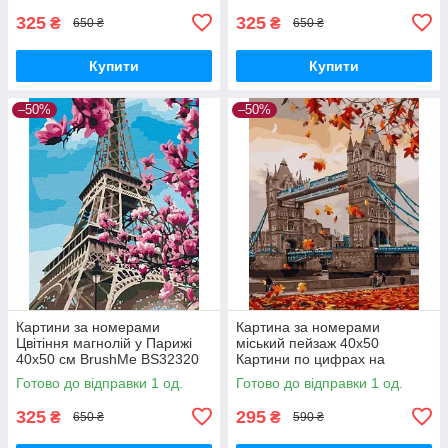
325
325
₴
₴
650 ₴
650 ₴
Купити
Купити
–50%
–50%
Картини за номерами
Картина за номерами
Цвітіння магнолій у Парижі
міський пейзаж 40х50
40х50 см BrushMe BS32320
Картини по цифрах на
Розмальовка по цифрах на
полотні Тауерський міст
Готово до відправки 1 од.
Готово до відправки 1 од.
полотні міста
Картини малювати за
номерами Rainbow Art
325
295
₴
₴
650 ₴
590 ₴