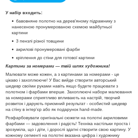
У набір входить:
бавовняне полотно на дерев'яному підрамнику з
нанесеною пронумерованою схемою майбутньої
картини
3 пензлі різної товщини
акрилові пронумеровані фарби
кріплення до стіни для готової картини
Картини за номерами — твій шлях художника!
Малювати може кожен, а з картинами за номерами - це
цікаво і захоплююче! У Вас вийде створити авторський
шедевр своїми руками навіть якщо будете працювати з
полотном і фарбами вперше. Захоплюючі набори малювання
за номерами сприятливо впливають на настрій, творчий
розвиток і дарують приємний результат - особистий шедевр
на стіну в інтер'єр або як подарунок hand-made.
Розфарбовувати оригінальні сюжети на полотні акриловими
фарбами — задоволення і радість! Техніка настільки проста і
зрозуміла, що і діти, і дорослі здатні створити свою картину. У
кожному сегменті на полотні вказана цифра і художнику