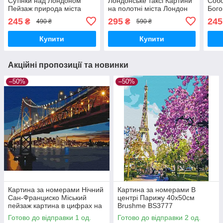
Сутінки над Лондоном
Лондонське таксі Картини
Собо
Пейзаж природа міста
на полотні міста Лондон
Бого
40х50см розпис по
40х50см розпис по
Bru
245
295
245
₴
₴
490 ₴
590 ₴
полотну Brushme BS22077
полотну Brushme BS4239
Роз
архі
Купити
Купити
Акційні пропозиції та новинки
–50%
–50%
Картина за номерами Нічний
Картина за номерами В
Сан-Франциско Міський
центрі Парижу 40х50см
пейзаж картина в цифрах на
Brushme BS3777
полотні 40х50см Brushme
Розмальовки за номерами
Готово до відправки 1 од.
Готово до відправки 2 од.
BS8127
цифр міста пейзаж