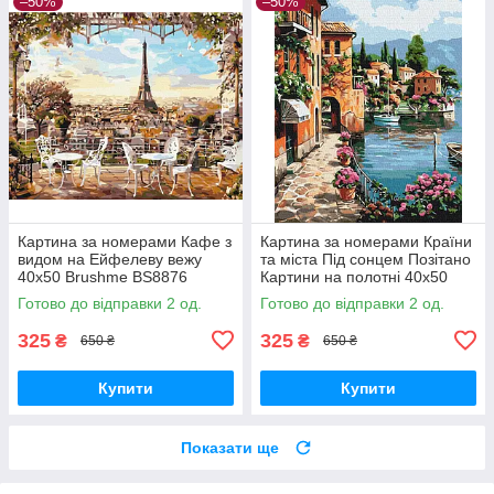
–50%
–50%
Картина за номерами Кафе з
Картина за номерами Країни
видом на Ейфелеву вежу
та міста Під сонцем Позітано
40х50 Brushme BS8876
Картини на полотні 40x50
Розмальовка по цифрам
Набір для розпису Brushme
Готово до відправки 2 од.
Готово до відправки 2 од.
міста
BS52850
325
325
₴
₴
650 ₴
650 ₴
Купити
Купити
Показати ще