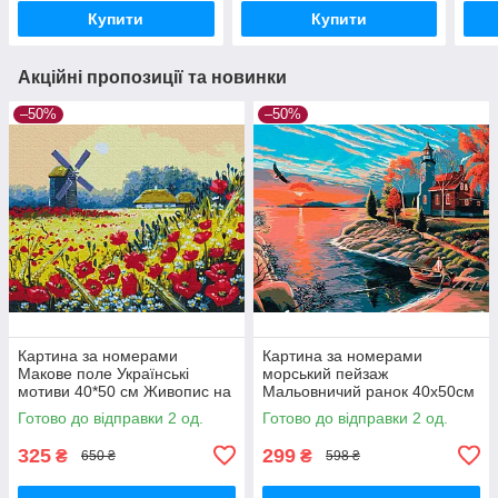
GX30554
тварини
GX4
Купити
Купити
Акційні пропозиції та новинки
–50%
–50%
Картина за номерами
Картина за номерами
Макове поле Українські
морський пейзаж
мотиви 40*50 см Живопис на
Мальовничий ранок 40х50см
полотні Сільський краєвид
Картини за номерами
Готово до відправки 2 од.
Готово до відправки 2 од.
BrushMe BS53148
морська тематика Brushme
BS51584
325
299
₴
₴
650 ₴
598 ₴