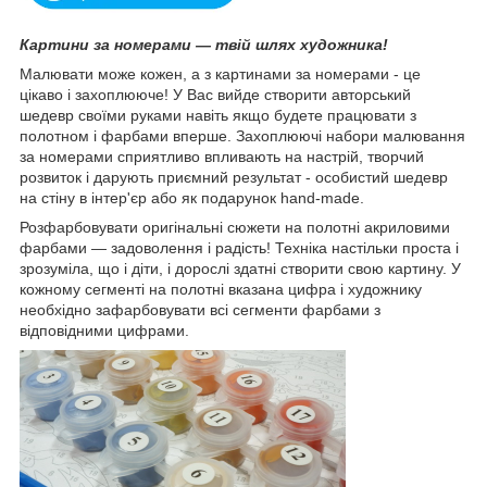
Картини за номерами — твій шлях художника!
Малювати може кожен, а з картинами за номерами - це
цікаво і захоплююче! У Вас вийде створити авторський
шедевр своїми руками навіть якщо будете працювати з
полотном і фарбами вперше. Захоплюючі набори малювання
за номерами сприятливо впливають на настрій, творчий
розвиток і дарують приємний результат - особистий шедевр
на стіну в інтер'єр або як подарунок hand-made.
Розфарбовувати оригінальні сюжети на полотні акриловими
фарбами — задоволення і радість! Техніка настільки проста і
зрозуміла, що і діти, і дорослі здатні створити свою картину. У
кожному сегменті на полотні вказана цифра і художнику
необхідно зафарбовувати всі сегменти фарбами з
відповідними цифрами.