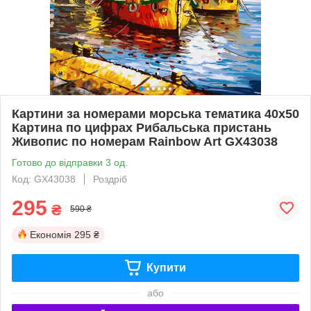
Картини за номерами морська тематика 40х50
Картина по цифрах Рибальська пристань
Живопис по номерам Rainbow Art GX43038
Готово до відправки 3 од.
Код: GX43038
Роздріб
295
₴
590 ₴
Економія
295 ₴
Купити
або