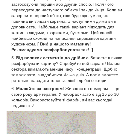
застосовуючи перший або другий спосіб. Після чого
переходите до наступного об'єкту і так до кінця. Коли ви
завершите перший об'єкт, вже буде зрозуміло, як
повинна виглядати картина. З наступними діями ви її
доповнюєте. Найбільше такий варіант підходить для
картин з людьми, тваринами, букетами. Цей спосіб
найбільше схожий на написання справжньої картини
художником.
[ Вибір нашого магазину!
Рекомендуємо розфарбовувати так! ]
Від великих сегментів до дрібних.
Бажаєте швидко
розфарбувати картину? Спробуйте цей варіант! Великі
сектора вимагають менше часу і концентрації. Щоб їх
замалювати, знадобиться кілька днів. А потім зможете
ретельно наводити тоненькі лінії і дрібні сектори.
Малюйте за настроєм!
Живопис по номерам — це
свого роду арт-терапія. У наборах часто є від 15 до 30
кольорів. Використовуйте ті фарби, які вас сьогодні
надихають!