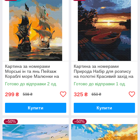
Картина за номерами
Картина за номерами
Морські ін та янь Пейзаж
Природа Набір для розпису
Кораблі море Малюнки на
на полотні Красивий захід на
полотні Brushme BS52291
озері Живопис по номерам
Готово до відправки 2 од.
Готово до відправки 1 од.
40x50 Brushme BS21737
299
325
₴
₴
598 ₴
650 ₴
Купити
Купити
–50%
–50%