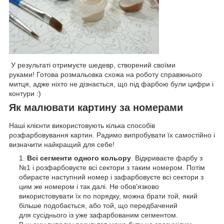
У результаті отримуєте шедевр, створений своїми
руками! Готова розмальовка схожа на роботу справжнього
митця, адже ніхто не дізнається, що під фарбою були цифри і
контури :)
Як малювати картину за номерами
Наші клієнти використовують кілька способів
розфарбовування картин. Радимо випробувати їх самостійно і
визначити найкращий для себе!
Всі сегменти одного кольору
. Відкриваєте фарбу з
№1 і розфарбовуєте всі сектори з таким номером. Потім
обираєте наступний номер і зафарбовуєте всі сектори з
цим же номером і так далі. Не обов'язково
використовувати їх по порядку, можна брати той, який
більше подобається, або той, що передбачений
для сусіднього із уже зафарбованим сегментом.