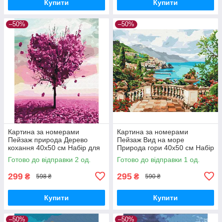
Купити
Купити
–50%
–50%
Картина за номерами
Картина за номерами
Пейзаж природа Дерево
Пейзаж Вид на море
кохання 40х50 см Набір для
Природа гори 40х50 см Набір
розпису на полотні
для розпису на полотні
Готово до відправки 2 од.
Готово до відправки 1 од.
розмальовка Brushme
Brushme BS53740
BS7460
299
295
₴
₴
598 ₴
590 ₴
Купити
Купити
–50%
–50%