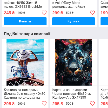
пейзаж 40*50 Житній
в Азії ©Tany Moko
Скак
колос, GX6633 BrushMe
розмальовка пейзаж
зол
Стандартні картини за
картина в цифрах
Абст
245
299
199
₴
₴
490 ₴
598 ₴
номерами
природа 40х50см
40х
Brushme
Купити
Купити
Подібні товари компанії
Картина за номерами
Картина за номерами
Карт
Дівчина біля океану 40х50
Чорна пантера 40х50 см
діте
Картини по цифрах на
Rainbow Art GX47399
40х5
полотні На пляжі Живопис
Акриловий живопис по
живо
295
295
295
₴
₴
590 ₴
590 ₴
по номерам Rainbow Art
цифрам на полотні
поло