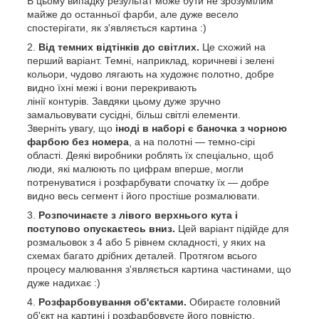
В цьому випадку результат може бути не зрозумілим
майже до останньої фарби, але дуже весело
спостерігати, як з'являється картина :)
Від темних відтінків до світлих.
Це схожий на
перший варіант. Темні, наприклад, коричневі і зелені
кольори, чудово лягають на художнє полотно, добре
видно їхні межі і вони перекривають
лінії контурів. Завдяки цьому дуже зручно
замальовувати сусідні, більш світлі елементи.
Зверніть увагу, що
іноді в наборі є баночка з чорною
фарбою без номера
, а на полотні — темно-сірі
області. Деякі виробники роблять їх спеціально, щоб
люди, які малюють по цифрам вперше, могли
потренуватися і розфарбувати спочатку їх — добре
видно весь сегмент і його простіше розмалювати.
Розпочинаєте з лівого верхнього кута і
поступово опускаєтесь вниз.
Цей варіант підійде для
розмальовок з 4 або 5 рівнем складності, у яких на
схемах багато дрібних деталей. Протягом всього
процесу малювання з'являється картина частинами, що
дуже надихає :)
Розфарбовування об'єктами.
Обираєте головний
об'єкт на картині і розфарбовуєте його повністю,