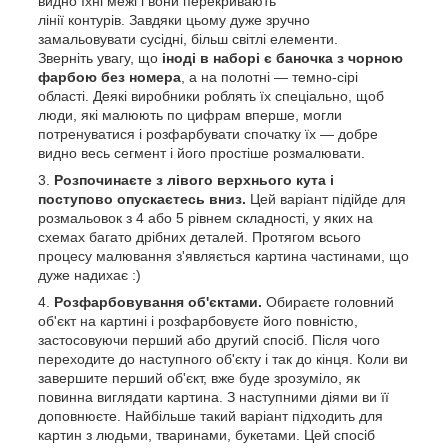
видно їхні межі і вони перекривають
лінії контурів. Завдяки цьому дуже зручно
замальовувати сусідні, більш світлі елементи.
Зверніть увагу, що
іноді в наборі є баночка з чорною
фарбою без номера
, а на полотні — темно-сірі
області. Деякі виробники роблять їх спеціально, щоб
люди, які малюють по цифрам вперше, могли
потренуватися і розфарбувати спочатку їх — добре
видно весь сегмент і його простіше розмалювати.
Розпочинаєте з лівого верхнього кута і
поступово опускаєтесь вниз.
Цей варіант підійде для
розмальовок з 4 або 5 рівнем складності, у яких на
схемах багато дрібних деталей. Протягом всього
процесу малювання з'являється картина частинами, що
дуже надихає :)
Розфарбовування об'єктами.
Обираєте головний
об'єкт на картині і розфарбовуєте його повністю,
застосовуючи перший або другий спосіб. Після чого
переходите до наступного об'єкту і так до кінця. Коли ви
завершите перший об'єкт, вже буде зрозуміло, як
повинна виглядати картина. З наступними діями ви її
доповнюєте. Найбільше такий варіант підходить для
картин з людьми, тваринами, букетами. Цей спосіб