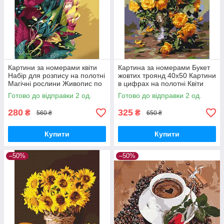
Картини за номерами квіти
Картина за номерами Букет
Набір для розпису на полотні
жовтих троянд 40х50 Картини
Магічні рослини Живопис по
в цифрах на полотні Квіти
номерам 40x50 Strateg із
Малюнки по номерах квітів
Готово до відправки 2 од.
Готово до відправки 2 од.
золотою фарбою GS1455
Brushme BS51981
280
325
₴
₴
560 ₴
650 ₴
Купити
Купити
–50%
–50%