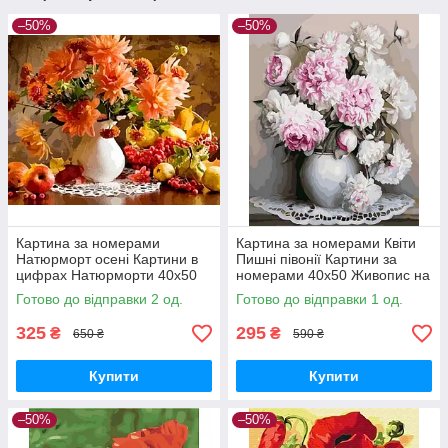
–50%
–50%
Картина за номерами
Картина за номерами Квіти
Натюрморт осені Картини в
Пишні півонії Картини за
цифрах Натюрморти 40х50
номерами 40х50 Живопис на
Розмальовки Квіти Brushme
полотні Rainbow Art GX22265
Готово до відправки 2 од.
Готово до відправки 1 од.
BS52222
325
295
₴
₴
650 ₴
590 ₴
Купити
Купити
–50%
–50%