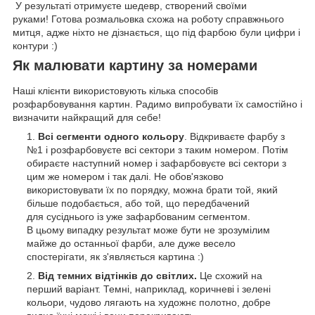
У результаті отримуєте шедевр, створений своїми
руками! Готова розмальовка схожа на роботу справжнього
митця, адже ніхто не дізнається, що під фарбою були цифри і
контури :)
Як малювати картину за номерами
Наші клієнти використовують кілька способів
розфарбовування картин. Радимо випробувати їх самостійно і
визначити найкращий для себе!
Всі сегменти одного кольору
. Відкриваєте фарбу з
№1 і розфарбовуєте всі сектори з таким номером. Потім
обираєте наступний номер і зафарбовуєте всі сектори з
цим же номером і так далі. Не обов'язково
використовувати їх по порядку, можна брати той, який
більше подобається, або той, що передбачений
для сусіднього із уже зафарбованим сегментом.
В цьому випадку результат може бути не зрозумілим
майже до останньої фарби, але дуже весело
спостерігати, як з'являється картина :)
Від темних відтінків до світлих.
Це схожий на
перший варіант. Темні, наприклад, коричневі і зелені
кольори, чудово лягають на художнє полотно, добре