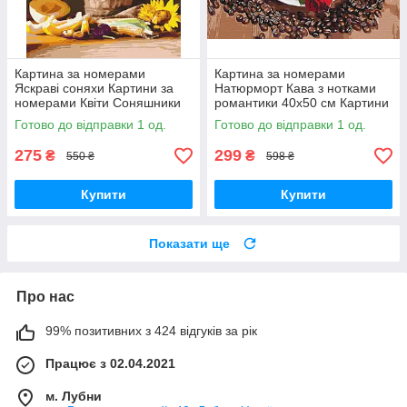
Картина за номерами
Картина за номерами
Яскраві соняхи Картини за
Натюрморт Кава з нотками
номерами Квіти Соняшники
романтики 40х50 см Картини
на полотні Brushme BS52732
за номерами для кухні
Готово до відправки 1 од.
Готово до відправки 1 од.
Brushme BS52151
275
299
₴
₴
550 ₴
598 ₴
Купити
Купити
Показати ще
Про нас
99% позитивних з 424 відгуків за рік
Працює з 02.04.2021
м. Лубни