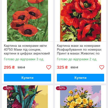
Картина за номерами квіти
Картина маки за номерами
40*50 Маки під сонцем,
Розфарбування по номерах
картини в цифрах акриловий
Принт в маках Живопис по
живопис розпис на полотні
номерам Brushme BS52284
Готово до відправки 3 од.
Готово до відправки 2 од.
Strateg
295
325
₴
₴
590 ₴
650 ₴
Купити
Купити
–50%
–50%