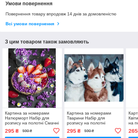
Умови повернення
Повернення товару впродовж 14 днів за домовленістю
Всі умови повернення
З цим товаром також замовляють
Картина за номерами
Картина за номерами
Карт
Натюрморт Набір для
Тварини Набір для
Квіт
розпису на полотні Смачні
розпису на полотні
на п
ягоди Живопис по
Красунчики-хаскі Живопис
коха
295
295
265
₴
₴
590 ₴
590 ₴
номерам 40x50 Rainbow
по номерам Собаки 40x50
ном
Art GX45431
Rainbow Art GX45404
Art 