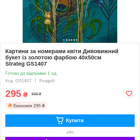
Картини за номерами квіти Дивовижний
букет із золотою фарбою 40x50см
Strateg GS1407
Готово до відправки 1 од.
Код: GS1407
Роздріб
295
₴
590 ₴
Економія
295 ₴
Купити
або