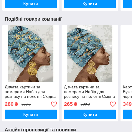
Купити
Купити
Подібні товари компанії
Дівчата картини за
Дівчата картини за
Карт
номерами Набір для
номерами Набір для
Буке
розпису на полотні Східна
розпису на полотні Східна
чорн
краса Живопис по
краса Живопис по
Розм
280
265
349
₴
₴
560 ₴
530 ₴
номерам 40x50 Strateg із
номерам 40x50 Strateg із
Карт
золотою фарбою GS1083
золотою фарбою GS1426
Stra
Купити
Купити
Акційні пропозиції та новинки