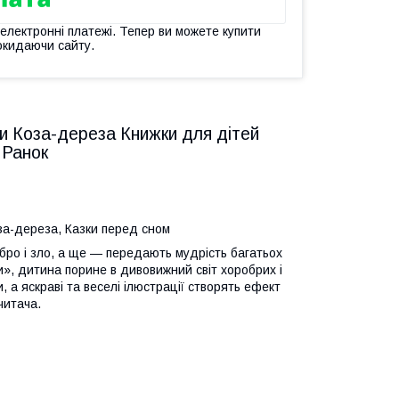
 електронні платежі. Тепер ви можете купити
окидаючи сайту.
чки Коза-дереза Книжки для дітей
 Ранок
Коза-дереза, Казки перед сном
обро і зло, а ще — передають мудрість багатьох
ки», дитина порине в дивовижний світ хоробрих і
 а яскраві та веселі ілюстрації створять ефект
читача.