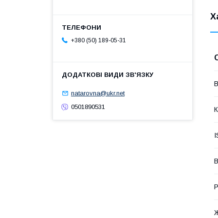
Х
+380 (50) 189-05-31
В
natarovna@ukr.net
0501890531
К
I
В
Р