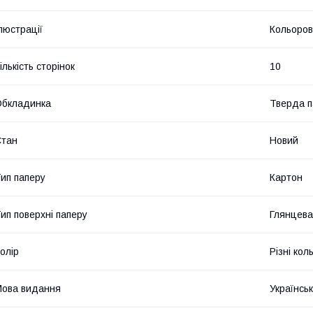
люстрації
Кольоров
ількість сторінок
10
Обкладинка
Тверда п
Стан
Новий
ип паперу
Картон
ип поверхні паперу
Глянцева
олір
Різні кол
ова видання
Українсь