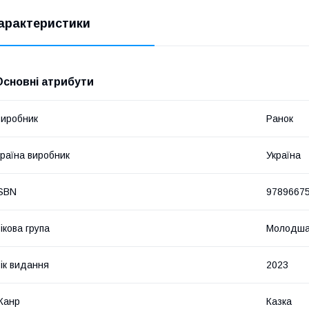
арактеристики
Основні атрибути
иробник
Ранок
раїна виробник
Україна
SBN
9789667
ікова група
Молодша
ік видання
2023
Жанр
Казка