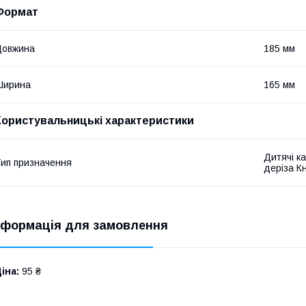
Формат
Довжина
185 мм
Ширина
165 мм
Користувальницькі характеристики
Дитячі ка
ип призначення
деріза К
нформація для замовлення
іна:
95 ₴