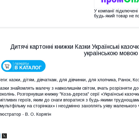
У компанії підключені
будь-який товар не п
Дитячі картонні книжки Казки Українські казо
українською мовою
еги: казки, дітям, дівчаткам, для дівчинки, для хлопчика, Ранок, 
азки знайомлять малечу з навколишнім світом, вчать розрізняти д
околінь. Розгорнувши книжку "Коза-дереза" серії «Українські казоч
мітливих героїв, яким до снаги впоратися з будь-якими труднощами,
мультфільму на сторінках» і неодмінно захоплять уяву маленького 
люстратор - В. О. Корягін