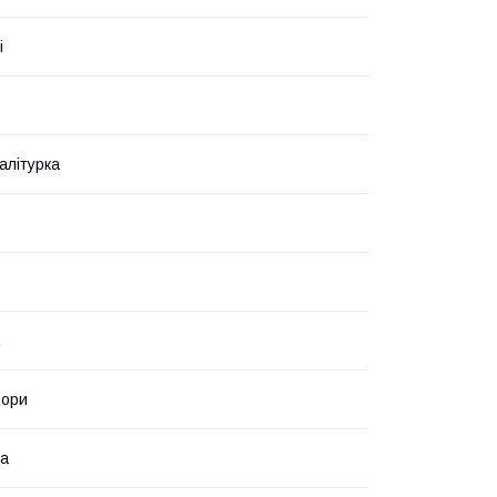
і
алітурка
ьори
ка