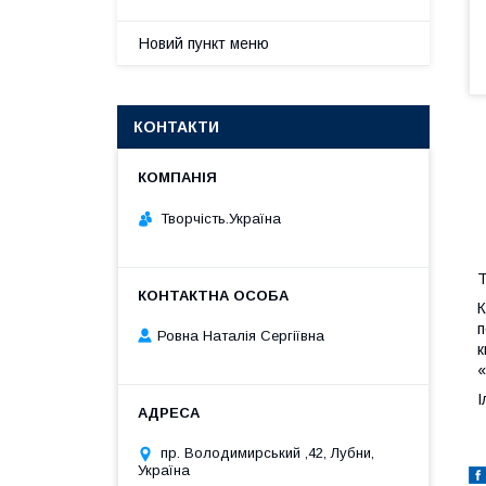
Новий пункт меню
КОНТАКТИ
Творчість.Україна
Т
К
п
Ровна Наталія Сергіївна
к
«
І
пр. Володимирський ,42, Лубни,
Україна