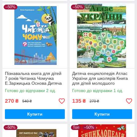
–50%
–50%
Пізнавальна книга для дітей
Дитяча енциклопедія Атлас
7 років Читанка Чомучка
України для школярів Книга
Е.Заржицька Основа Дитяча
для дітей молодшого
енциклопедія в питаннях та
шкільного віку Промінь
Готово до відправки 2 од.
Готово до відправки 1 од.
відповідях
270
135
₴
₴
540 ₴
270 ₴
Купити
Купити
–50%
Топ
–50%