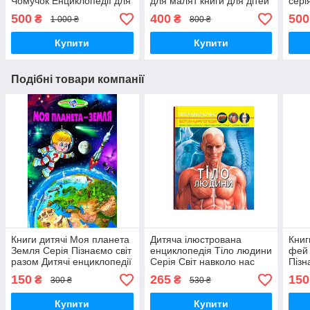
Чомучок Енциклопедії для
для малят книги для дітей
сері
дітей серія Світ навколо
українською мовою
ілюс
500
400
500
₴
₴
1 000 ₴
800 ₴
тебе Белкар книга 2
Белкар-книга
4
Купити
Купити
Подібні товари компанії
Книги дитячі Моя планета
Дитяча ілюстрована
Книг
Земля Серія Пізнаємо світ
енциклопедія Тіло людини
фей 
разом Дитячі енциклопедії
Серія Світ навколо нас
Пізн
книги українською мовою
Кристал Бук Пізнавальні
енци
150
265
150
₴
₴
300 ₴
530 ₴
Белкар-книга
книги та енциклопедії для
укра
дітей
Белк
Купити
Купити