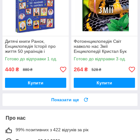
Дитячі книги Ранок,
Фотоенциклопедія Світ
Енциклопедія Історії про
навколо нас Змії
життя 50 українців і
Енциклопедії Кристал Бук
українських, українська,
Crystal Book укр мова тв/обкл
Готово до відправки 1 од.
Готово до відправки 3 од.
Дитяча література
440
264
₴
₴
880 ₴
528 ₴
Купити
Купити
Показати ще
Про нас
99% позитивних з 422 відгуків за рік