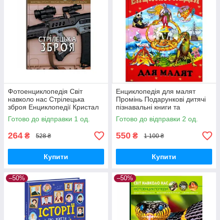
Фотоенциклопедія Світ
Енциклопедія для малят
навколо нас Стрілецька
Промінь Подарункові дитячі
зброя Енциклопедії Кристал
пізнавальні книги та
Бук Crystal Book укр мова тв/
енциклопедії для дітей
Готово до відправки 1 од.
Готово до відправки 2 од.
обкл
264
550
₴
₴
528 ₴
1 100 ₴
Купити
Купити
–50%
–50%