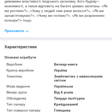
дивовижні властивості людського організму, його будову і
можливості, а також відповість на багато цікавих запитань: «Як
ми ростемо?», «Чому у людей таке різне волосся?», «Як ми
запам’ятовуємо?», «Чому ми потіємо?», «Як ми розрізняємо
кольори?» тощо.
Приховати
Характеристики
Основні атрибути
Виробник
Белкар-книга
Країна виробник
Україна
Тематика
Знайомство з навколишнім
світом
Мова видання
Українська
Вікова група
Від 6 років
Обкладинка
Тверда палітурка
Тип паперу
Крейдований
Тип поверхні паперу
Глянцева