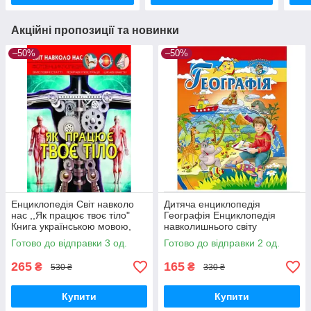
Акційні пропозиції та новинки
–50%
–50%
Енциклопедія Світ навколо
Дитяча енциклопедія
нас ,,Як працює твоє тіло"
Географія Енциклопедія
Книга українською мовою,
навколишнього світу
кольорові ілюстрації
Пізнавальна книга для дітей
Готово до відправки 3 од.
Готово до відправки 2 од.
265
165
₴
₴
530 ₴
330 ₴
Купити
Купити