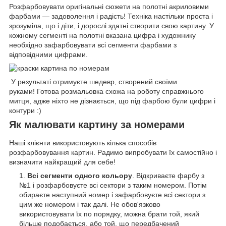
Розфарбовувати оригінальні сюжети на полотні акриловими
фарбами — задоволення і радість! Техніка настільки проста і
зрозуміла, що і діти, і дорослі здатні створити свою картину. У
кожному сегменті на полотні вказана цифра і художнику
необхідно зафарбовувати всі сегменти фарбами з
відповідними цифрами.
У результаті отримуєте шедевр, створений своїми
руками! Готова розмальовка схожа на роботу справжнього
митця, адже ніхто не дізнається, що під фарбою були цифри і
контури :)
Як малювати картину за номерами
Наші клієнти використовують кілька способів
розфарбовування картин. Радимо випробувати їх самостійно і
визначити найкращий для себе!
Всі сегменти одного кольору
. Відкриваєте фарбу з
№1 і розфарбовуєте всі сектори з таким номером. Потім
обираєте наступний номер і зафарбовуєте всі сектори з
цим же номером і так далі. Не обов'язково
використовувати їх по порядку, можна брати той, який
більше подобається, або той, що передбачений