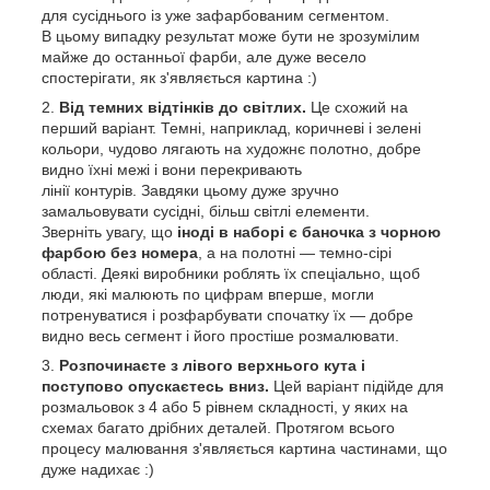
для сусіднього із уже зафарбованим сегментом.
В цьому випадку результат може бути не зрозумілим
майже до останньої фарби, але дуже весело
спостерігати, як з'являється картина :)
Від темних відтінків до світлих.
Це схожий на
перший варіант. Темні, наприклад, коричневі і зелені
кольори, чудово лягають на художнє полотно, добре
видно їхні межі і вони перекривають
лінії контурів. Завдяки цьому дуже зручно
замальовувати сусідні, більш світлі елементи.
Зверніть увагу, що
іноді в наборі є баночка з чорною
фарбою без номера
, а на полотні — темно-сірі
області. Деякі виробники роблять їх спеціально, щоб
люди, які малюють по цифрам вперше, могли
потренуватися і розфарбувати спочатку їх — добре
видно весь сегмент і його простіше розмалювати.
Розпочинаєте з лівого верхнього кута і
поступово опускаєтесь вниз.
Цей варіант підійде для
розмальовок з 4 або 5 рівнем складності, у яких на
схемах багато дрібних деталей. Протягом всього
процесу малювання з'являється картина частинами, що
дуже надихає :)