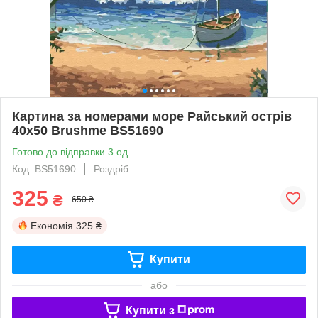
Картина за номерами море Райський острів
40x50 Brushme BS51690
Готово до відправки 3 од.
Код: BS51690
Роздріб
325
₴
650 ₴
Економія
325 ₴
Купити
або
Купити з