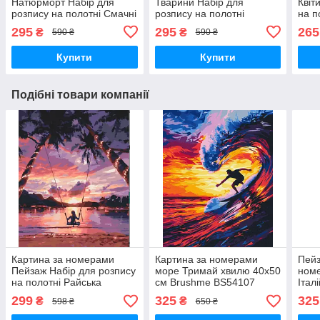
Натюрморт Набір для
Тварини Набір для
Квіт
розпису на полотні Смачні
розпису на полотні
на п
ягоди Живопис по
Красунчики-хаскі Живопис
коха
295
295
265
₴
₴
590 ₴
590 ₴
номерам 40x50 Rainbow
по номерам Собаки 40x50
ном
Art GX45431
Rainbow Art GX45404
Art 
Купити
Купити
Подібні товари компанії
Картина за номерами
Картина за номерами
Пейз
Пейзаж Набір для розпису
море Тримай хвилю 40х50
ном
на полотні Райська
см Brushme BS54107
Італ
насолода Живопис по
розп
299
325
325
₴
₴
598 ₴
650 ₴
номерам 40x50 Brushme
прир
BS29710
BS5