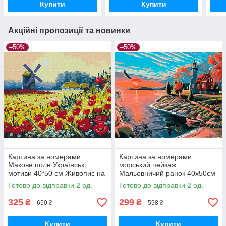
Купити
Купити
Акційні пропозиції та новинки
–50%
–50%
Картина за номерами
Картина за номерами
Макове поле Українські
морський пейзаж
мотиви 40*50 см Живопис на
Мальовничий ранок 40х50см
полотні Сільський краєвид
Картини за номерами
Готово до відправки 2 од.
Готово до відправки 2 од.
BrushMe BS53148
морська тематика Brushme
BS51584
325
299
₴
₴
650 ₴
598 ₴
Купити
Купити