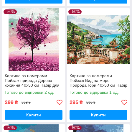
–50%
–50%
Картина за номерами
Картина за номерами
Пейзаж природа Дерево
Пейзаж Вид на море
кохання 40х50 см Набір для
Природа гори 40х50 см Набір
розпису на полотні
для розпису на полотні
Готово до відправки 2 од.
Готово до відправки 1 од.
розмальовка Brushme
Brushme BS53740
BS7460
299
295
₴
₴
598 ₴
590 ₴
Купити
Купити
–50%
–50%