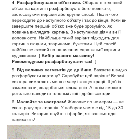
Розфарбовування об'єктами.
Обираєте головний
об'єкт на картині і розфарбовуєте його повністю,
застосовуючи перший або другий спосіб. Після чого
переходите до наступного об'єкту і так до кінця. Коли ви
завершите перший об'єкт, вже буде зрозуміло, як
повинна виглядати картина. З наступними діями ви її
доповнюєте. Найбільше такий варіант підходить для
картин з людьми, тваринами, букетами. Цей спосіб
найбільше схожий на написання справжньої картини
художником.
[ Вибір нашого магазину!
Рекомендуємо розфарбовувати так! ]
Від великих сегментів до дрібних.
Бажаєте швидко
розфарбувати картину? Спробуйте цей варіант! Великі
сектора вимагають менше часу і концентрації. Щоб їх
замалювати, знадобиться кілька днів. А потім зможете
ретельно наводити тоненькі лінії і дрібні сектори.
Малюйте за настроєм!
Живопис по номерам — це
свого роду арт-терапія. У наборах часто є від 15 до 30
кольорів. Використовуйте ті фарби, які вас сьогодні
надихають!