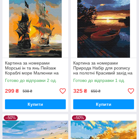
Картина за номерами
Картина за номерами
Морські ін та янь Пейзаж
Природа Набір для розпису
Кораблі море Малюнки на
на полотні Красивий захід на
полотні Brushme BS52291
озері Живопис по номерам
Готово до відправки 2 од.
Готово до відправки 1 од.
40x50 Brushme BS21737
299
325
₴
₴
598 ₴
650 ₴
Купити
Купити
–50%
–50%