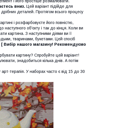
егмент і його простіше розмалювати.
аєтесь вниз.
Цей варіант підійде для
то дрібних деталей. Протягом всього процесу
артині і розфарбовуєте його повністю,
 наступного об'єкту і так до кінця. Коли ви
ати картина. З наступними діями ви її
дьми, тваринами, букетами. Цей спосіб
.
[ Вибір нашого магазину! Рекомендуємо
бувати картину? Спробуйте цей варіант!
лювати, знадобиться кілька днів. А потім
рт-терапія. У наборах часто є від 15 до 30