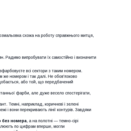
розмальовка схожа на роботу справжнього митця,
н. Радимо випробувати їх самостійно і визначити
озфарбовуєте всі сектори з таким номером.
м же номером і так далі. Не обов'язково
одобається, або той, що передбачений
танньої фарби, але дуже весело спостерігати,
нт. Темні, наприклад, коричневі і зелені
жі і вони перекривають лінії контурів. Завдяки
ю без номера
, а на полотні — темно-сірі
 малюють по цифрам вперше, могли