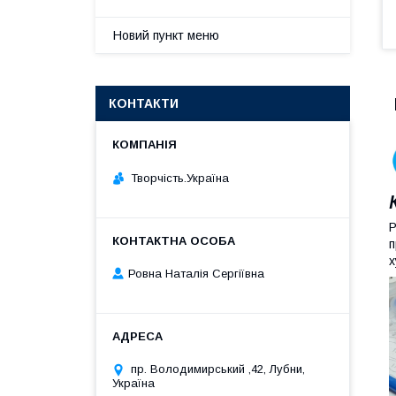
Новий пункт меню
КОНТАКТИ
Творчість.Україна
Р
п
х
Ровна Наталія Сергіївна
пр. Володимирський ,42, Лубни,
Україна