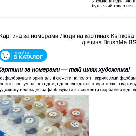
У компанії підключені
будь-який товар не п
Картина за номерами Люди на картинах Квіткова 
дівчина BrushMe B
Картини за номерами — твій шлях художника!
озфарбовувати оригінальні сюжети на полотні акриловими фарбами
роста і зрозуміла, що і діти, і дорослі здатні створити свою карти
удожнику необхідно зафарбовувати всі сегменти фарбами з відпо