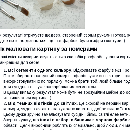
 результаті отримуєте шедевр, створений своїми руками! Готова 
дже ніхто не дізнається, що під фарбою були цифри і контури :)
Як малювати картину за номерами
аші клієнти використовують кілька способів розфарбовування карти
айкращий для себе!
Всі сегменти одного кольору
. Відкриваєте фарбу з №1 і р
Потім обираєте наступний номер і зафарбовуєте всі сектори з ци
використовувати їх по порядку, можна брати той, який більше п
для сусіднього із уже зафарбованим сегментом.
В цьому випадку результат може бути не зрозумілим майже до ос
як з'являється картина :)
Від темних відтінків до світлих.
Це схожий на перший варіа
кольори, чудово лягають на художнє полотно, добре видно їхні ме
цьому дуже зручно замальовувати сусідні, більш світлі елементи.
Зверніть увагу, що
іноді в наборі є баночка з чорною фарбо
області. Деякі виробники роблять їх спеціально, щоб люди, які