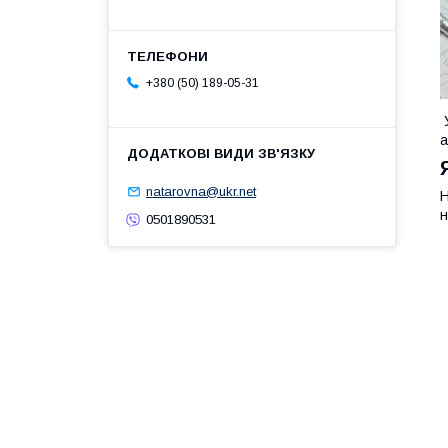
+380 (50) 189-05-31
У
а
natarovna@ukr.net
Н
н
0501890531