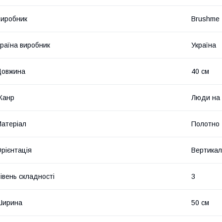
иробник
Brushme
раїна виробник
Україна
Довжина
40 см
Жанр
Люди на 
атеріал
Полотно
рієнтація
Вертикал
івень складності
3
Ширина
50 см