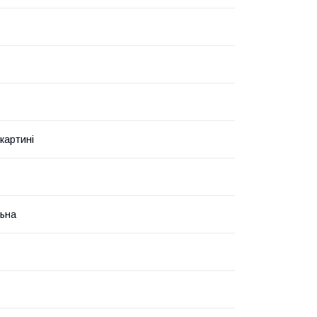
картині
ьна