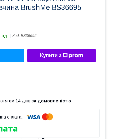
вчина BrushMe BS36695
 од.
Код:
BS36695
Купити з
ротягом 14 днів
за домовленістю