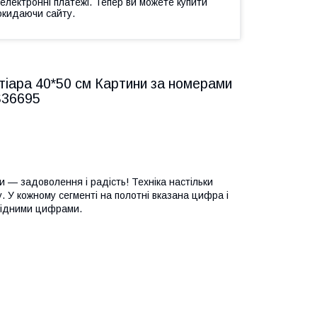
 електронні платежі. Тепер ви можете купити
окидаючи сайту.
тіара 40*50 см Картини за номерами
S36695
 — задоволення і радість! Техніка настільки
ну. У кожному сегменті на полотні вказана цифра і
відними цифрами.