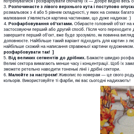
потренуватися і розфарбувати спочатку їх — добре видно весь с
Розпочинаєте з лівого верхнього кута і поступово опуск
розмальовок з 4 або 5 рівнем складності, у яких на схемах бага
малювання з'являється картина частинами, що дуже надихає :)
Розфарбовування об'єктами.
Обираєте головний об'єкт на к
застосовуючи перший або другий спосіб. Після чого переходите до
завершите перший об'єкт, вже буде зрозуміло, як повинна вигляд
доповнюєте. Найбільше такий варіант підходить для картин з лю
найбільше схожий на написання справжньої картини художником
розфарбовувати так! ]
Від великих сегментів до дрібних.
Бажаєте швидко розфар
Великі сектора вимагають менше часу і концентрації. Щоб їх зама
зможете ретельно наводити тоненькі лінії і дрібні сектори.
Малюйте за настроєм!
Живопис по номерам — це свого роду а
кольорів. Використовуйте ті фарби, які вас сьогодні надихають!