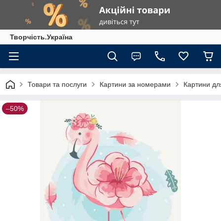
Творчість.Україна
Товари та послуги
Картини за номерами
Картини для
–50%