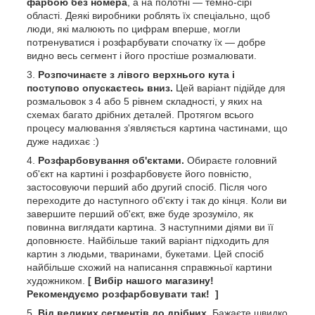
фарбою без номера
, а на полотні — темно-сірі
області. Деякі виробники роблять їх спеціально, щоб
люди, які малюють по цифрам вперше, могли
потренуватися і розфарбувати спочатку їх — добре
видно весь сегмент і його простіше розмалювати.
Розпочинаєте з лівого верхнього кута і
поступово опускаєтесь вниз.
Цей варіант підійде для
розмальовок з 4 або 5 рівнем складності, у яких на
схемах багато дрібних деталей. Протягом всього
процесу малювання з'являється картина частинами, що
дуже надихає :)
Розфарбовування об'єктами.
Обираєте головний
об'єкт на картині і розфарбовуєте його повністю,
застосовуючи перший або другий спосіб. Після чого
переходите до наступного об'єкту і так до кінця. Коли ви
завершите перший об'єкт, вже буде зрозуміло, як
повинна виглядати картина. З наступними діями ви її
доповнюєте. Найбільше такий варіант підходить для
картин з людьми, тваринами, букетами. Цей спосіб
найбільше схожий на написання справжньої картини
художником.
[ Вибір нашого магазину!
Рекомендуємо розфарбовувати так! ]
Від великих сегментів до дрібних.
Бажаєте швидко