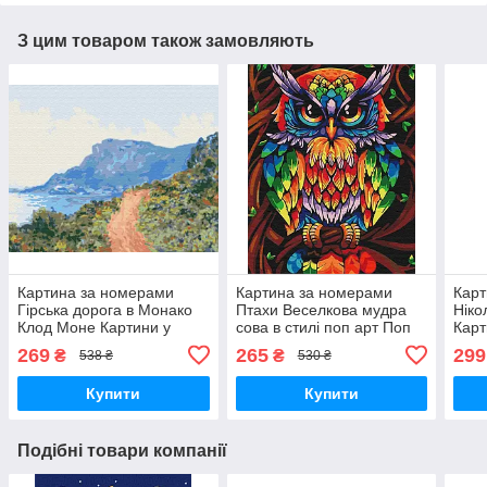
З цим товаром також замовляють
Картина за номерами
Картина за номерами
Карт
Гірська дорога в Монако
Птахи Веселкова мудра
Ніко
Клод Моне Картини у
сова в стилі поп арт Поп
Карт
цифрах 40х50 Репродукції
арт картини в цифрах
Розм
269
265
299
₴
₴
538 ₴
530 ₴
художників Brushme
40х50 Brushme BS52241
40х
BS51431
Купити
Купити
Подібні товари компанії