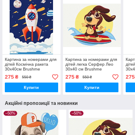
Картина за номерами для
Картина за номерами для
Карт
дітей Космічна ракета
дітей легка Серфер Лео
діте
30x40см Brushme
30х40 см Brushme
30х
KBS0112
KBS0114
KBS
275
275
275
₴
₴
550 ₴
550 ₴
Купити
Купити
Акційні пропозиції та новинки
–50%
–50%