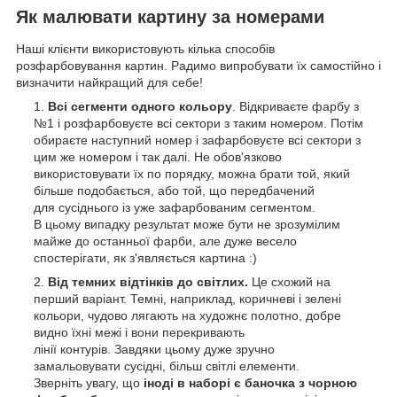
Як малювати картину за номерами
Наші клієнти використовують кілька способів
розфарбовування картин. Радимо випробувати їх самостійно і
визначити найкращий для себе!
Всі сегменти одного кольору
. Відкриваєте фарбу з
№1 і розфарбовуєте всі сектори з таким номером. Потім
обираєте наступний номер і зафарбовуєте всі сектори з
цим же номером і так далі. Не обов'язково
використовувати їх по порядку, можна брати той, який
більше подобається, або той, що передбачений
для сусіднього із уже зафарбованим сегментом.
В цьому випадку результат може бути не зрозумілим
майже до останньої фарби, але дуже весело
спостерігати, як з'являється картина :)
Від темних відтінків до світлих.
Це схожий на
перший варіант. Темні, наприклад, коричневі і зелені
кольори, чудово лягають на художнє полотно, добре
видно їхні межі і вони перекривають
лінії контурів. Завдяки цьому дуже зручно
замальовувати сусідні, більш світлі елементи.
Зверніть увагу, що
іноді в наборі є баночка з чорною