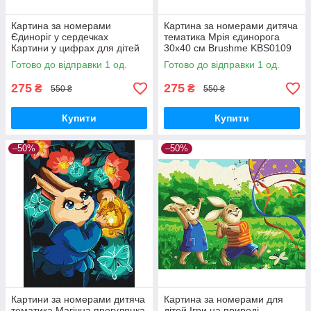
Картина за номерами
Картина за номерами дитяча
Єдиноріг у сердечках
тематика Мрія єдинорога
Картини у цифрах для дітей
30x40 см Brushme KBS0109
Набір для розпису 30х40
Готово до відправки 1 од.
Готово до відправки 1 од.
BrushMe KBS0074
275
275
₴
₴
550 ₴
550 ₴
Купити
Купити
–50%
–50%
Картини за номерами дитяча
Картина за номерами для
тематика Магічна прогулянка
дітей Ігри на природі