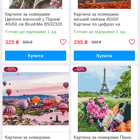
Картини за номерами
Картина за номерами
Цвітіння магнолій у Парижі
міський пейзаж 40х50
40х50 см BrushMe BS32320
Картини по цифрах на
Розмальовка по цифрах на
полотні Тауерський міст
Готово до відправки 1 од.
Готово до відправки 1 од.
полотні міста
Картини малювати за
номерами Rainbow Art
325
295
₴
₴
650 ₴
590 ₴
Купити
Купити
–50%
–50%
Картини за номерами
Картина за номерами Пікнік