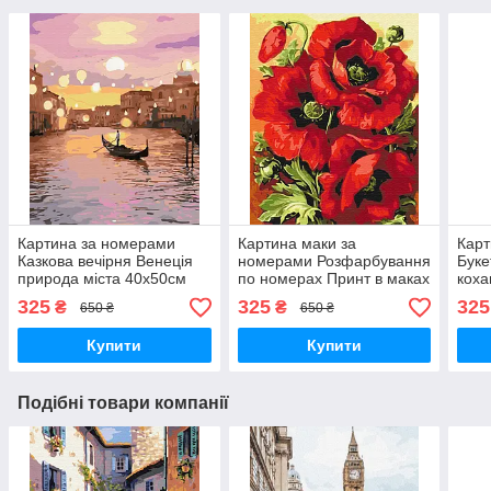
Картина за номерами
Картина маки за
Карт
Казкова вечірня Венеція
номерами Розфарбування
Буке
природа міста 40х50см
по номерах Принт в маках
коха
розпис по полотну
Живопис по номерам
Квіт
325
325
325
₴
₴
650 ₴
650 ₴
Brushme BS32456
Brushme BS52284
Розм
BS5
Купити
Купити
Подібні товари компанії