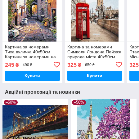
Картина за номерами
Картина за номерами
Карт
Тиха вуличка 40х50см
Символи Лондона Пейзаж
Пта
Картини за номерами на
природа міста 40х50см
Місь
полотні Країни та міста
розпис по полотну
цифр
245
325
325
₴
₴
490 ₴
650 ₴
Brushme BS4659
Brushme BS26716
40х
BS5
Купити
Купити
Акційні пропозиції та новинки
–50%
–50%