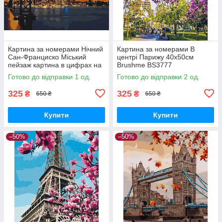
Картина за номерами Нічний
Картина за номерами В
Сан-Франциско Міський
центрі Парижу 40х50см
пейзаж картина в цифрах на
Brushme BS3777
полотні 40х50см Brushme
Розмальовки за номерами
Готово до відправки 1 од.
Готово до відправки 2 од.
BS8127
цифр міста пейзаж
325
325
₴
₴
650 ₴
650 ₴
Купити
Купити
–50%
–50%