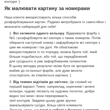
контури :)
Як малювати картину за номерами
Наші клієнти використовують кілька способів
розфарбовування картин. Радимо випробувати їх самостійно і
визначити найкращий для себе!
Всі сегменти одного кольору
. Відкриваєте фарбу з
№1 і розфарбовуєте всі сектори з таким номером. Потім
обираєте наступний номер і зафарбовуєте всі сектори з
цим же номером і так далі. Не обов'язково
використовувати їх по порядку, можна брати той, який
більше подобається, або той, що передбачений
для сусіднього із уже зафарбованим сегментом.
В цьому випадку результат може бути не зрозумілим
майже до останньої фарби, але дуже весело
спостерігати, як з'являється картина :)
Від темних відтінків до світлих.
Це схожий на
перший варіант. Темні, наприклад, коричневі і зелені
кольори, чудово лягають на художнє полотно, добре
видно їхні межі і вони перекривають
лінії контурів. Завдяки цьому дуже зручно
замальовувати сусідні, більш світлі елементи.
Зверніть увагу, що
іноді в наборі є баночка з чорною