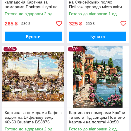
каппадокія Картина за
на Єлисейських полях
номерами Повітряні кулі на
Пейзаж природа міста квіти
світанку 40х50 Картини
40х50см розпис по полотну
Готово до відправки 2 од.
Готово до відправки 1 од.
живопису за номерами
Brushme BS51635
Brushme BS52587
265
325
₴
₴
530 ₴
650 ₴
Купити
Купити
–50%
–50%
Картина за номерами Кафе з
Картина за номерами Країни
видом на Ейфелеву вежу
та міста Під сонцем Позітано
40х50 Brushme BS8876
Картини на полотні 40x50
Розмальовка по цифрам
Набір для розпису Brushme
Готово до відправки 2 од.
Готово до відправки 2 од.