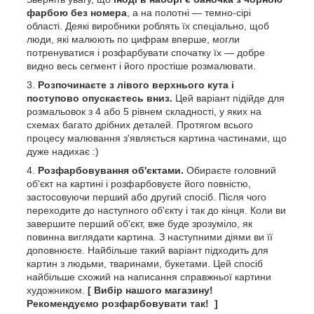
фарбою без номера
, а на полотні — темно-сірі
області. Деякі виробники роблять їх спеціально, щоб
люди, які малюють по цифрам вперше, могли
потренуватися і розфарбувати спочатку їх — добре
видно весь сегмент і його простіше розмалювати.
Розпочинаєте з лівого верхнього кута і
поступово опускаєтесь вниз.
Цей варіант підійде для
розмальовок з 4 або 5 рівнем складності, у яких на
схемах багато дрібних деталей. Протягом всього
процесу малювання з'являється картина частинами, що
дуже надихає :)
Розфарбовування об'єктами.
Обираєте головний
об'єкт на картині і розфарбовуєте його повністю,
застосовуючи перший або другий спосіб. Після чого
переходите до наступного об'єкту і так до кінця. Коли ви
завершите перший об'єкт, вже буде зрозуміло, як
повинна виглядати картина. З наступними діями ви її
доповнюєте. Найбільше такий варіант підходить для
картин з людьми, тваринами, букетами. Цей спосіб
найбільше схожий на написання справжньої картини
художником.
[ Вибір нашого магазину!
Рекомендуємо розфарбовувати так! ]