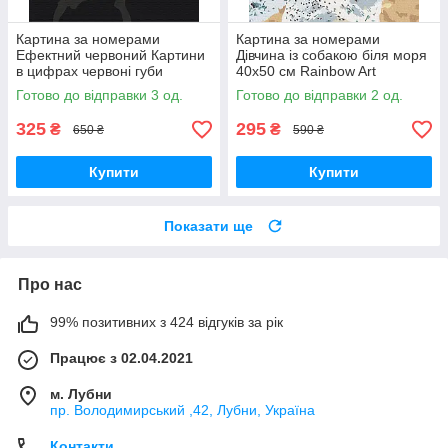
Картина за номерами
Картина за номерами
Ефектний червоний Картини
Дівчина із собакою біля моря
в цифрах червоні губи
40х50 см Rainbow Art
Розмальовка 40х50 Brushme
GX40926
Готово до відправки 3 од.
Готово до відправки 2 од.
BS51491
325
295
₴
₴
650 ₴
590 ₴
Купити
Купити
Показати ще
Про нас
99% позитивних з 424 відгуків за рік
Працює з 02.04.2021
м. Лубни
пр. Володимирський ,42, Лубни, Україна
Контакти