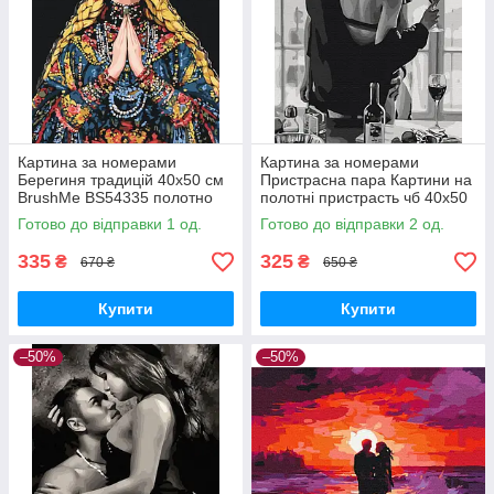
Картина за номерами
Картина за номерами
Берегиня традицій 40х50 см
Пристрасна пара Картини на
BrushMe BS54335 полотно
полотні пристрасть чб 40х50
на підрамнику
Розмальовка для дорослих
Готово до відправки 1 од.
Готово до відправки 2 од.
Brushme BS34134
335
325
₴
₴
670 ₴
650 ₴
Купити
Купити
–50%
–50%