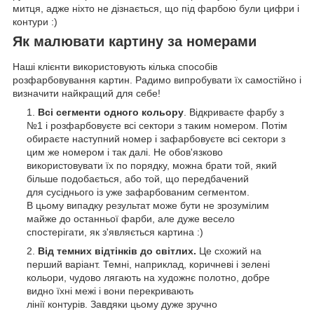
митця, адже ніхто не дізнається, що під фарбою були цифри і
контури :)
Як малювати картину за номерами
Наші клієнти використовують кілька способів
розфарбовування картин. Радимо випробувати їх самостійно і
визначити найкращий для себе!
Всі сегменти одного кольору
. Відкриваєте фарбу з
№1 і розфарбовуєте всі сектори з таким номером. Потім
обираєте наступний номер і зафарбовуєте всі сектори з
цим же номером і так далі. Не обов'язково
використовувати їх по порядку, можна брати той, який
більше подобається, або той, що передбачений
для сусіднього із уже зафарбованим сегментом.
В цьому випадку результат може бути не зрозумілим
майже до останньої фарби, але дуже весело
спостерігати, як з'являється картина :)
Від темних відтінків до світлих.
Це схожий на
перший варіант. Темні, наприклад, коричневі і зелені
кольори, чудово лягають на художнє полотно, добре
видно їхні межі і вони перекривають
лінії контурів. Завдяки цьому дуже зручно