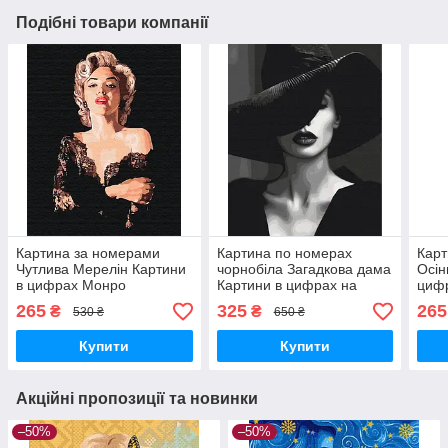
Подібні товари компанії
Картина за номерами
Картина по номерах
Карт
Чутлива Мерелін Картини
чорнобіла Загадкова дама
Осін
в цифрах Монро
Картини в цифрах на
цифр
Розмальовка для
полотні Дівчина в капелюсі
Розм
265
325
265
₴
₴
530 ₴
650 ₴
дорослих 40х50см
40*50 BrushMe BS53937
доро
BrushMe BS51531
Bru
Купити
Купити
Акційні пропозиції та новинки
–50%
–50%