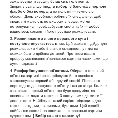
замальовувати сусідні, більш світлі елементи.
Зверніть увагу, що
іноді в наборі є баночка з чорною
фарбою без номера
, а на полотні — темно-сірі
області. Деякі виробники роблять їх спеціально, щоб
люди, які малюють по цифрам вперше, могли
потренуватися і розфарбувати спочатку їх — добре
видно весь сегмент і його простіше розмалювати.
Розпочинаєте з лівого верхнього кута і
поступово опускаєтесь вниз.
Цей варіант підійде для
розмальовок з 4 або 5 рівнем складності, у яких на
схемах багато дрібних деталей. Протягом всього
процесу малювання з'являється картина частинами, що
дуже надихає :)
Розфарбовування об'єктами.
Обираєте головний
об'єкт на картині і розфарбовуєте його повністю,
застосовуючи перший або другий спосіб. Після чого
переходите до наступного об'єкту і так до кінця. Коли ви
завершите перший об'єкт, вже буде зрозуміло, як
повинна виглядати картина. З наступними діями ви її
доповнюєте. Найбільше такий варіант підходить для
картин з людьми, тваринами, букетами. Цей спосіб
найбільше схожий на написання справжньої картини
художником.
[ Вибір нашого магазину!