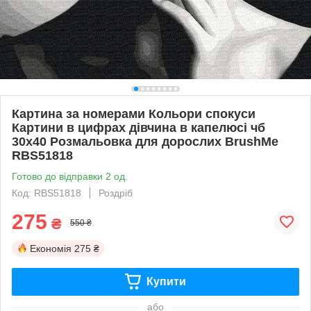
Картина за номерами Кольори спокуси
Картини в цифрах дівчина в капелюсі чб
30x40 Розмальовка для дорослих BrushMe
RBS51818
Готово до відправки 2 од.
Код: RBS51818
Роздріб
275
₴
550 ₴
Економія
275 ₴
Купити
або