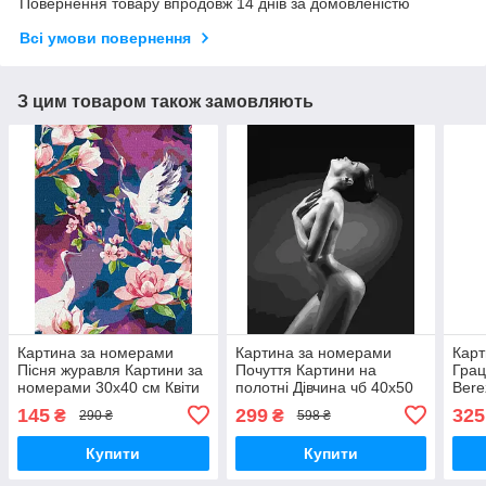
Повернення товару впродовж 14 днів за домовленістю
Всі умови повернення
З цим товаром також замовляють
Картина за номерами
Картина за номерами
Карт
Пісня журавля Картини за
Почуття Картини на
Грац
номерами 30х40 см Квіти
полотні Дівчина чб 40х50
Bere
та Журавлі на полотні
Розмальовка для
цифр
145
299
325
₴
₴
290 ₴
598 ₴
Brushme RBS1003
дорослих Rainbow Art
Розм
GX30455
Bru
Купити
Купити