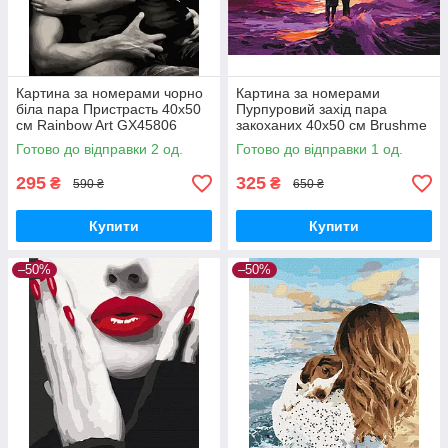
Картина за номерами чорно
Картина за номерами
біла пара Пристрасть 40х50
Пурпуровий захід пара
см Rainbow Art GX45806
закоханих 40x50 см Brushme
BS53879
Готово до відправки 2 од.
Готово до відправки 1 од.
295
325
₴
₴
590 ₴
650 ₴
Купити
Купити
–50%
–50%