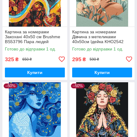
Картина за номерами
Картина за номерами
Закохані 40х50 см Brushme
Дівчина з метеликами
BS53796 Пара людей
40х50см Ідейка KHO2542
поцілунок
Готово до відправки 1 од.
Готово до відправки 1 од.
325
295
₴
₴
650 ₴
590 ₴
Купити
Купити
–50%
–50%