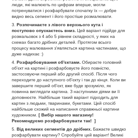
люди, які малюють по цифрам вперше, могли
потренуватися і розфарбувати спочатку їх — добре
видно весь сегмент і його простіше розмалювати.
Розпочинаєте з лівого верхнього кута і
поступово опускаєтесь вниз.
Цей варіант підійде для
розмальовок з 4 або 5 рівнем складності, у яких на
схемах багато дрібних деталей. Протягом всього
процесу малювання з'являється картина частинами, що
дуже надихає :)
Розфарбовування об'єктами.
Обираєте головний
об'єкт на картині і розфарбовуєте його повністю,
застосовуючи перший або другий спосіб. Після чого
переходите до наступного об'єкту і так до кінця. Коли ви
завершите перший об'єкт, вже буде зрозуміло, як
повинна виглядати картина. З наступними діями ви її
доповнюєте. Найбільше такий варіант підходить для
картин з людьми, тваринами, букетами. Цей спосіб
найбільше схожий на написання справжньої картини
художником.
[ Вибір нашого магазину!
Рекомендуємо розфарбовувати так! ]
Від великих сегментів до дрібних.
Бажаєте швидко
розфарбувати картину? Спробуйте цей варіант! Великі