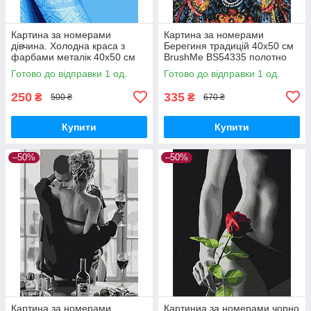
Картина за номерами
Картина за номерами
дівчина. Холодна краса з
Берегиня традицій 40х50 см
фарбами металік 40х50 см
BrushMe BS54335 полотно
Ідейка KHO2587
на підрамнику
Готово до відправки 1 од.
Готово до відправки 1 од.
250
335
₴
₴
500 ₴
670 ₴
Купити
Купити
–50%
–50%
Картина за номерами
Картиниа за номерами чорно