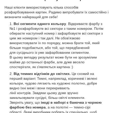
Наші клієнти використовують кілька способів
розфарбовування картин. Радимо випробувати їх самостійно і
визначити найкращий для себе!
Всі сегменти одного кольору
. Відкриваєте фарбу з
№1 і розфарбовуєте всі сектори з таким номером. Потім
обираєте наступний номер і зафарбовуєте всі сектори з
цим же номером і так далі. Не обов'язково
використовувати їх по порядку, можна брати той, який
більше подобається, або той, що передбачений
для сусіднього із уже зафарбованим сегментом.
В цьому випадку результат може бути не зрозумілим
майже до останньої фарби, але дуже весело
спостерігати, як з'являється картина :)
Від темних відтінків до світлих.
Це схожий на
перший варіант. Темні, наприклад, коричневі і зелені
кольори, чудово лягають на художнє полотно, добре
видно їхні межі і вони перекривають
лінії контурів. Завдяки цьому дуже зручно
замальовувати сусідні, більш світлі елементи.
Зверніть увагу, що
іноді в наборі є баночка з чорною
фарбою без номера
, а на полотні — темно-сірі
області. Деякі виробники роблять їх спеціально, щоб