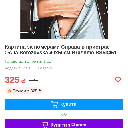
Картина за номерами Справа в пристрасті
©Alla Berezovska 40х50см Brushme BS53451
Готово до відправки 1 од.
Код: BS53451
Роздріб
325
₴
650 ₴
Економія
325 ₴
Купити
або
Купити з