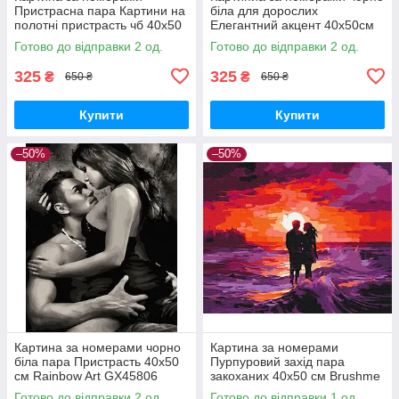
Пристрасна пара Картини на
біла для дорослих
полотні пристрасть чб 40х50
Елегантний акцент 40х50см
Розмальовка для дорослих
Brushme BS53919
Готово до відправки 2 од.
Готово до відправки 2 од.
Brushme BS34134
325
325
₴
₴
650 ₴
650 ₴
Купити
Купити
–50%
–50%
Картина за номерами чорно
Картина за номерами
біла пара Пристрасть 40х50
Пурпуровий захід пара
см Rainbow Art GX45806
закоханих 40x50 см Brushme
BS53879
Готово до відправки 2 од.
Готово до відправки 1 од.