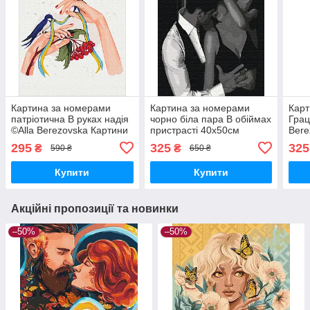
Картина за номерами
Картина за номерами
Карт
патріотична В руках надія
чорно біла пара В обіймах
Грац
©Alla Berezovska Картини
пристрасті 40х50см
Bere
на полотні Розмальовка
Brushme BS51705
цифр
295
325
325
₴
₴
590 ₴
650 ₴
40х50 BrushMe BS53145
Розм
Bru
Купити
Купити
Акційні пропозиції та новинки
–50%
–50%