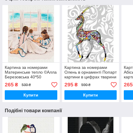
Картина за номерами
Картина за номерами
Карт
Материнське тепло ©Алла
Олень в орнаменті Попарт
Абіс
Березовська 40*50
картини в цифрах тварини
карт
Картини за номерами
Розмальовка за номерами
Розм
265
295
265
₴
₴
530 ₴
590 ₴
Люди на картинах Мама
40х50 см Brushme
40х
та доньки BrushMe
GX21211
Купити
Купити
BS53276
Подібні товари компанії