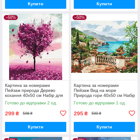
Купити
Купити
–50%
–50%
Картина за номерами
Картина за номерами
Пейзаж природа Дерево
Пейзаж Вид на море
кохання 40х50 см Набір для
Природа гори 40х50 см Набір
розпису на полотні
для розпису на полотні
Готово до відправки 2 од.
Готово до відправки 1 од.
розмальовка Brushme
Brushme BS53740
BS7460
299
295
₴
₴
598 ₴
590 ₴
Купити
Купити