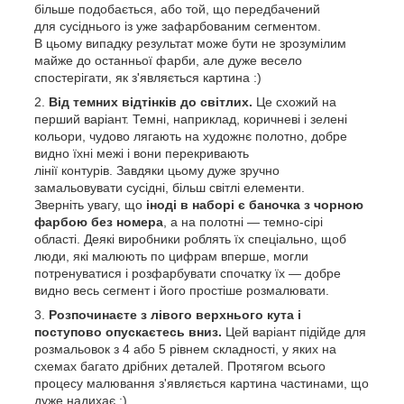
більше подобається, або той, що передбачений
для сусіднього із уже зафарбованим сегментом.
В цьому випадку результат може бути не зрозумілим
майже до останньої фарби, але дуже весело
спостерігати, як з'являється картина :)
Від темних відтінків до світлих.
Це схожий на
перший варіант. Темні, наприклад, коричневі і зелені
кольори, чудово лягають на художнє полотно, добре
видно їхні межі і вони перекривають
лінії контурів. Завдяки цьому дуже зручно
замальовувати сусідні, більш світлі елементи.
Зверніть увагу, що
іноді в наборі є баночка з чорною
фарбою без номера
, а на полотні — темно-сірі
області. Деякі виробники роблять їх спеціально, щоб
люди, які малюють по цифрам вперше, могли
потренуватися і розфарбувати спочатку їх — добре
видно весь сегмент і його простіше розмалювати.
Розпочинаєте з лівого верхнього кута і
поступово опускаєтесь вниз.
Цей варіант підійде для
розмальовок з 4 або 5 рівнем складності, у яких на
схемах багато дрібних деталей. Протягом всього
процесу малювання з'являється картина частинами, що
дуже надихає :)