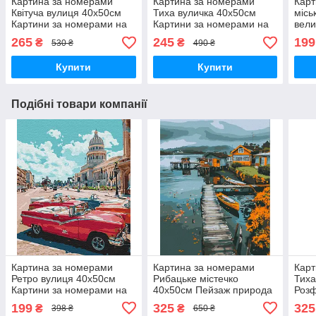
Картина за номерами
Картина за номерами
Карт
Квітуча вулиця 40х50см
Тиха вуличка 40х50см
місь
Картини за номерами на
Картини за номерами на
вели
полотні Країни та міста
полотні Країни та міста
Bru
265
245
199
₴
₴
530 ₴
490 ₴
Brushme BS34015
Brushme BS4659
за н
Купити
Купити
Подібні товари компанії
Картина за номерами
Картина за номерами
Карт
Ретро вулиця 40х50см
Рибацьке містечко
Тиха
Картини за номерами на
40х50см Пейзаж природа
Роз
полотні Червоний
картина в цифрах на
номе
199
325
325
₴
₴
398 ₴
650 ₴
автомобіль Пейзаж
полотні Brushme BS53964
цифр