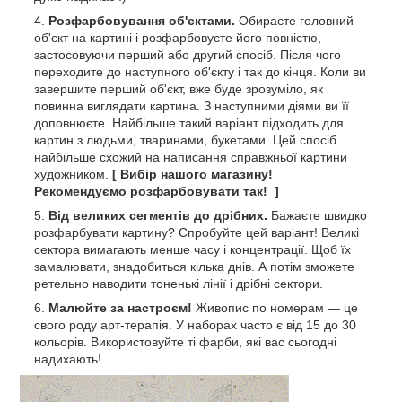
Розфарбовування об'єктами.
Обираєте головний
об'єкт на картині і розфарбовуєте його повністю,
застосовуючи перший або другий спосіб. Після чого
переходите до наступного об'єкту і так до кінця. Коли ви
завершите перший об'єкт, вже буде зрозуміло, як
повинна виглядати картина. З наступними діями ви її
доповнюєте. Найбільше такий варіант підходить для
картин з людьми, тваринами, букетами. Цей спосіб
найбільше схожий на написання справжньої картини
художником.
[ Вибір нашого магазину!
Рекомендуємо розфарбовувати так! ]
Від великих сегментів до дрібних.
Бажаєте швидко
розфарбувати картину? Спробуйте цей варіант! Великі
сектора вимагають менше часу і концентрації. Щоб їх
замалювати, знадобиться кілька днів. А потім зможете
ретельно наводити тоненькі лінії і дрібні сектори.
Малюйте за настроєм!
Живопис по номерам — це
свого роду арт-терапія. У наборах часто є від 15 до 30
кольорів. Використовуйте ті фарби, які вас сьогодні
надихають!