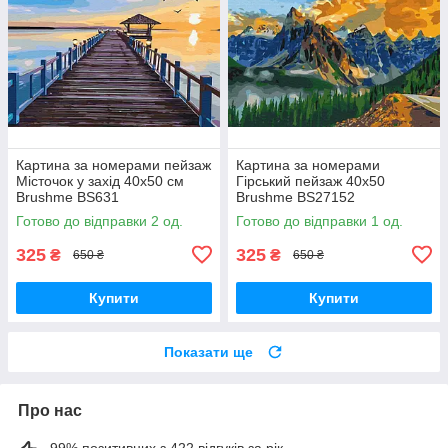
Картина за номерами пейзаж
Картина за номерами
Місточок у захід 40х50 см
Гірський пейзаж 40x50
Brushme BS631
Brushme BS27152
Готово до відправки 2 од.
Готово до відправки 1 од.
325
325
₴
₴
650 ₴
650 ₴
Купити
Купити
Показати ще
Про нас
99% позитивних з 422 відгуків за рік