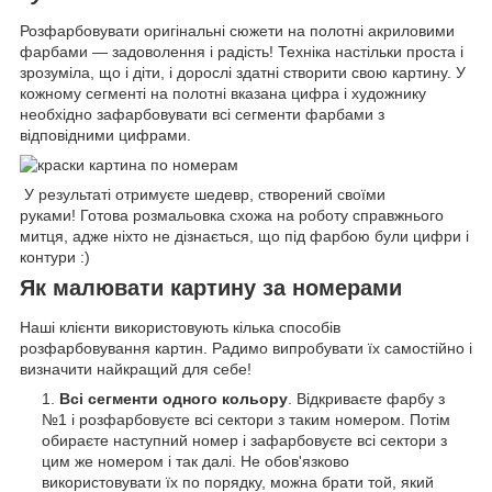
Розфарбовувати оригінальні сюжети на полотні акриловими
фарбами — задоволення і радість! Техніка настільки проста і
зрозуміла, що і діти, і дорослі здатні створити свою картину. У
кожному сегменті на полотні вказана цифра і художнику
необхідно зафарбовувати всі сегменти фарбами з
відповідними цифрами.
У результаті отримуєте шедевр, створений своїми
руками! Готова розмальовка схожа на роботу справжнього
митця, адже ніхто не дізнається, що під фарбою були цифри і
контури :)
Як малювати картину за номерами
Наші клієнти використовують кілька способів
розфарбовування картин. Радимо випробувати їх самостійно і
визначити найкращий для себе!
Всі сегменти одного кольору
. Відкриваєте фарбу з
№1 і розфарбовуєте всі сектори з таким номером. Потім
обираєте наступний номер і зафарбовуєте всі сектори з
цим же номером і так далі. Не обов'язково
використовувати їх по порядку, можна брати той, який