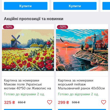
Brushme BS51615
Bru
Купити
Купити
Акційні пропозиції та новинки
–50%
–50%
Картина за номерами
Картина за номерами
Макове поле Українські
морський пейзаж
мотиви 40*50 см Живопис на
Мальовничий ранок 40х50см
полотні Сільський краєвид
Картини за номерами
Готово до відправки 2 од.
Готово до відправки 2 од.
BrushMe BS53148
морська тематика Brushme
BS51584
325
299
₴
₴
650 ₴
598 ₴