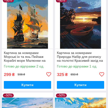
–50%
–50%
Картина за номерами
Картина за номерами
Морські ін та янь Пейзаж
Природа Набір для розпису
Кораблі море Малюнки на
на полотні Красивий захід на
полотні Brushme BS52291
озері Живопис по номерам
Готово до відправки 2 од.
Готово до відправки 1 од.
40x50 Brushme BS21737
299
325
₴
₴
598 ₴
650 ₴
Купити
Купити
–50%
–50%