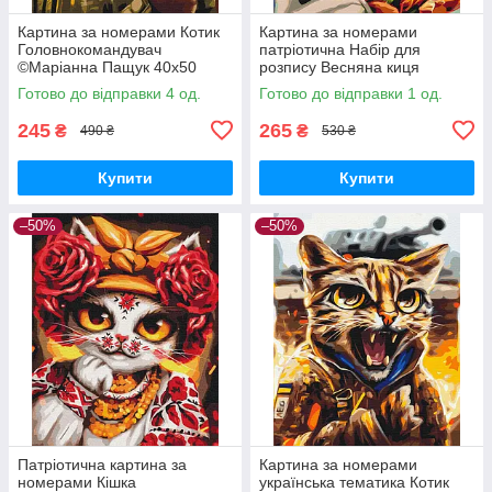
Картина за номерами Котик
Картина за номерами
Головнокомандувач
патріотична Набір для
©Маріанна Пащук 40х50
розпису Весняна киця
BrushMe BS53427
©Маріанна Пащук Полотно
Готово до відправки 4 од.
Готово до відправки 1 од.
на підрамнику 40x50
Brushme BS53572
245
265
₴
₴
490 ₴
530 ₴
Купити
Купити
–50%
–50%
Патріотична картина за
Картина за номерами
номерами Кішка
українська тематика Котик