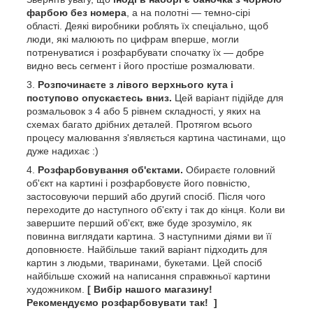
фарбою без номера
, а на полотні — темно-сірі
області. Деякі виробники роблять їх спеціально, щоб
люди, які малюють по цифрам вперше, могли
потренуватися і розфарбувати спочатку їх — добре
видно весь сегмент і його простіше розмалювати.
Розпочинаєте з лівого верхнього кута і
поступово опускаєтесь вниз.
Цей варіант підійде для
розмальовок з 4 або 5 рівнем складності, у яких на
схемах багато дрібних деталей. Протягом всього
процесу малювання з'являється картина частинами, що
дуже надихає :)
Розфарбовування об'єктами.
Обираєте головний
об'єкт на картині і розфарбовуєте його повністю,
застосовуючи перший або другий спосіб. Після чого
переходите до наступного об'єкту і так до кінця. Коли ви
завершите перший об'єкт, вже буде зрозуміло, як
повинна виглядати картина. З наступними діями ви її
доповнюєте. Найбільше такий варіант підходить для
картин з людьми, тваринами, букетами. Цей спосіб
найбільше схожий на написання справжньої картини
художником.
[ Вибір нашого магазину!
Рекомендуємо розфарбовувати так! ]