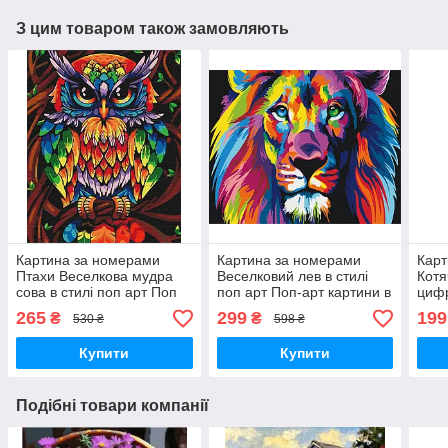
З цим товаром також замовляють
Картина за номерами
Картина за номерами
Карт
Птахи Веселкова мудра
Веселковий лев в стилі
Котя
сова в стилі поп арт Поп
поп арт Поп-арт картини в
циф
арт картини в цифрах
цифрах тварини за
підр
265
299
199
₴
₴
530 ₴
598 ₴
40х50 Brushme BS52241
цифрами 40х50 Brushme
40х5
BS8999
GX4
Купити
Купити
Подібні товари компанії