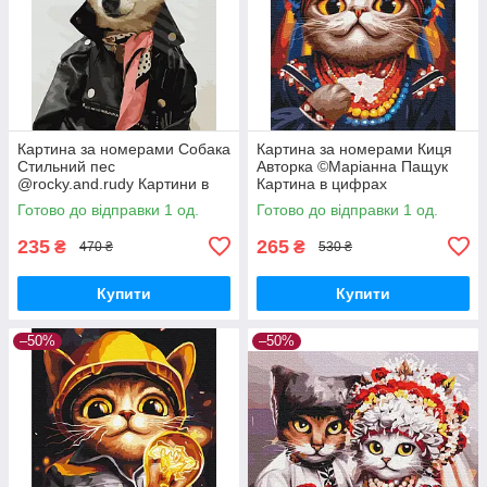
Картина за номерами Собака
Картина за номерами Киця
Стильний пес
Авторка ©Маріанна Пащук
@rocky.and.rudy Картини в
Картина в цифрах
цифрах на полотні фарбами
Розмальовка Патріотична
Готово до відправки 1 од.
Готово до відправки 1 од.
з номерами 40*50см
40х50 см BrushMe BS53310
235
265
₴
₴
470 ₴
530 ₴
Купити
Купити
–50%
–50%