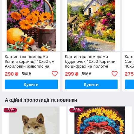
Картина за номерами
Картина за номерами
Карт
Квіти в корзинці 40х50 см
будиночок 40х50 Картини
Соня
Акриловий живопис на
по цифрах на полотні
40х
полотні по цифрам
Дача в літній зелені
по н
290
299
275
₴
₴
580 ₴
598 ₴
натюрморт Rainbow Art
Розпис за номерами
Карт
GX44980
Rainbow Art GX34347
Rain
Купити
Купити
Акційні пропозиції та новинки
–50%
–50%