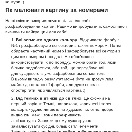
контури :)
Як малювати картину за номерами
Наші клієнти використовують кілька способів
розфарбовування картин. Радимо випробувати їх самостійно і
визначити найкращий для себе!
Всі сегменти одного кольору
. Відкриваєте фарбу з
№1 і розфарбовуєте всі сектори з таким номером. Потім
обираєте наступний номер і зафарбовуєте всі сектори з
цим же номером і так далі. Не обов'язково
використовувати їх по порядку, можна брати той, який
більше подобається, або той, що передбачений
для сусіднього із уже зафарбованим сегментом.
В цьому випадку результат може бути не зрозумілим
майже до останньої фарби, але дуже весело
спостерігати, як з'являється картина :)
Від темних відтінків до світлих.
Це схожий на
перший варіант. Темні, наприклад, коричневі і зелені
кольори, чудово лягають на художнє полотно, добре
видно їхні межі і вони перекривають
лінії контурів. Завдяки цьому дуже зручно
замальовувати сусідні, більш світлі елементи.
Зверніть увагу, що
іноді в наборі є баночка з чорною