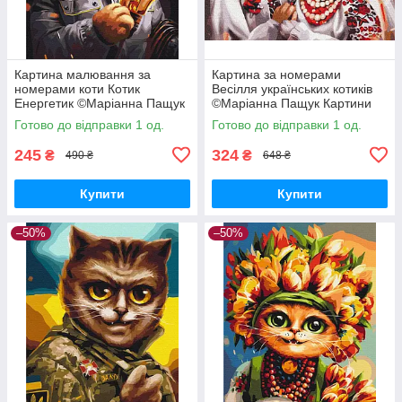
Картина малювання за
Картина за номерами
номерами коти Котик
Весілля українських котиків
Енергетик ©Маріанна Пащук
©Маріанна Пащук Картини
BrushMe BS53441
Патріотичні на полотні 40х50
Готово до відправки 1 од.
Готово до відправки 1 од.
BrushMe BS53340
245
324
₴
₴
490 ₴
648 ₴
Купити
Купити
–50%
–50%