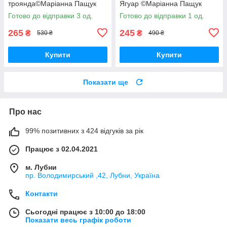
троянда©Маріанна Пащук
Ягуар ©Маріанна Пащук
Картини за номерами котики
Патріотична BrushMe
Готово до відправки 3 од.
Готово до відправки 1 од.
40х50см BrushMe BS53351
BS53464
265
245
₴
₴
530 ₴
490 ₴
Купити
Купити
Показати ще
Про нас
99% позитивних з 424 відгуків за рік
Працює з 02.04.2021
м. Лубни
пр. Володимирський ,42, Лубни, Україна
Контакти
Сьогодні працює з 10:00 до 18:00
Показати весь графік роботи