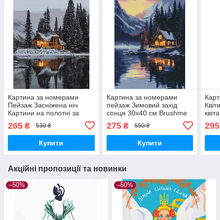
Картина за номерами
Картина за номерами
Карт
Пейзаж Засніжена ніч
пейзаж Зимовий захід
Квіт
Картини на полотні за
сонця 30х40 см Brushme
квіт
номерами 30х40
RBS1023
за н
265
275
295
₴
₴
530 ₴
550 ₴
Розмальовка Brushme
Bru
RBS52498
Купити
Купити
Акційні пропозиції та новинки
–50%
–50%