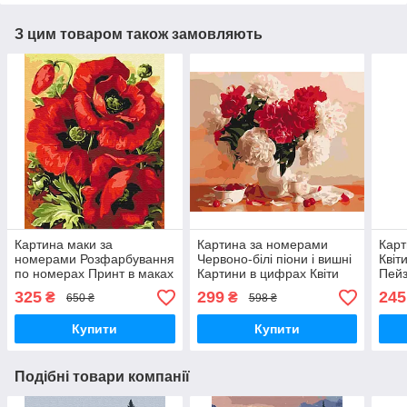
З цим товаром також замовляють
Картина маки за
Картина за номерами
Карт
номерами Розфарбування
Червоно-білі піони і вишні
Квіт
по номерах Принт в маках
Картини в цифрах Квіти
Пейз
Живопис по номерам
40х50 Розмальовка
Розп
325
299
245
₴
₴
650 ₴
598 ₴
Brushme BS52284
Brushme BS8082
Bru
Купити
Купити
Подібні товари компанії