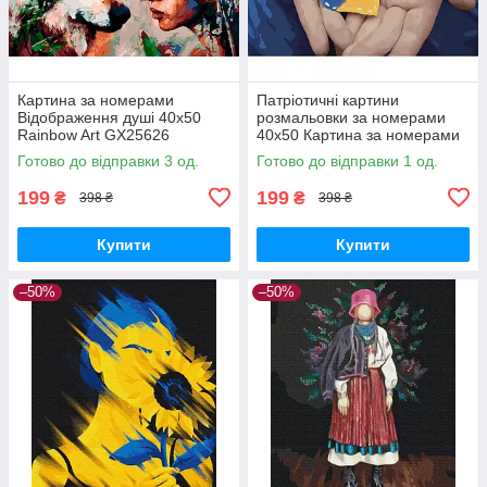
Картина за номерами
Патріотичні картини
Відображення душі 40х50
розмальовки за номерами
Rainbow Art GX25626
40х50 Картина за номерами
художник Димитра Мілан
Серце України Strateg
Готово до відправки 3 од.
Готово до відправки 1 од.
SY6541
199
199
₴
₴
398 ₴
398 ₴
Купити
Купити
–50%
–50%