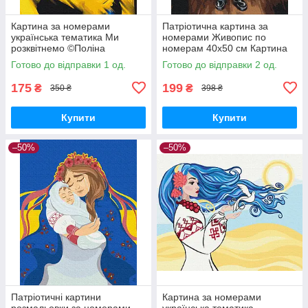
Картина за номерами
Патріотична картина за
українська тематика Ми
номерами Живопис по
розквітнемо ©Поліна
номерам 40х50 см Картина
Скурихіна 40х50 Патріотична
за номерами Стефанія
Готово до відправки 1 од.
Готово до відправки 2 од.
BrushMe BS53071
Brushme BS53341
175
199
₴
₴
350 ₴
398 ₴
Купити
Купити
–50%
–50%
Патріотичні картини
Картина за номерами
розмальовки за номерами
українська тематика