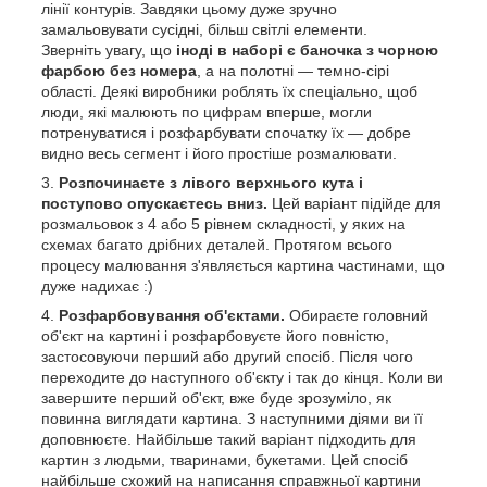
лінії контурів. Завдяки цьому дуже зручно
замальовувати сусідні, більш світлі елементи.
Зверніть увагу, що
іноді в наборі є баночка з чорною
фарбою без номера
, а на полотні — темно-сірі
області. Деякі виробники роблять їх спеціально, щоб
люди, які малюють по цифрам вперше, могли
потренуватися і розфарбувати спочатку їх — добре
видно весь сегмент і його простіше розмалювати.
Розпочинаєте з лівого верхнього кута і
поступово опускаєтесь вниз.
Цей варіант підійде для
розмальовок з 4 або 5 рівнем складності, у яких на
схемах багато дрібних деталей. Протягом всього
процесу малювання з'являється картина частинами, що
дуже надихає :)
Розфарбовування об'єктами.
Обираєте головний
об'єкт на картині і розфарбовуєте його повністю,
застосовуючи перший або другий спосіб. Після чого
переходите до наступного об'єкту і так до кінця. Коли ви
завершите перший об'єкт, вже буде зрозуміло, як
повинна виглядати картина. З наступними діями ви її
доповнюєте. Найбільше такий варіант підходить для
картин з людьми, тваринами, букетами. Цей спосіб
найбільше схожий на написання справжньої картини