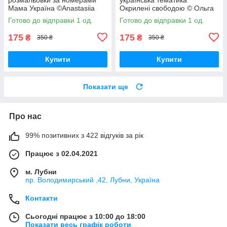
Мама Україна ©Anastasiia
Окрилені свободою © Ольга
Kasarda BrushMe BS53077
Бочулінська 40х50
Готово до відправки 1 од.
Готово до відправки 1 од.
Патріотична BrushMe
BS53430
175
175
₴
₴
350 ₴
350 ₴
Купити
Купити
Показати ще
Про нас
99% позитивних з 422 відгуків за рік
Працює з 02.04.2021
м. Лубни
пр. Володимирський ,42, Лубни, Україна
Контакти
Сьогодні працює з 10:00 до 18:00
Показати весь графік роботи