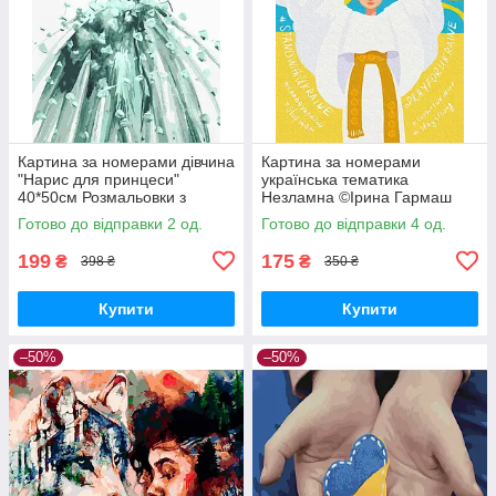
Картина за номерами дівчина
Картина за номерами
"Нарис для принцеси"
українська тематика
40*50см Розмальовки з
Незламна ©Ірина Гармаш
номерами за цифрами
40х50 Патріотична BrushMe
Готово до відправки 2 од.
Готово до відправки 4 од.
BrushMe GX4744
BS53133
199
175
₴
₴
398 ₴
350 ₴
Купити
Купити
–50%
–50%