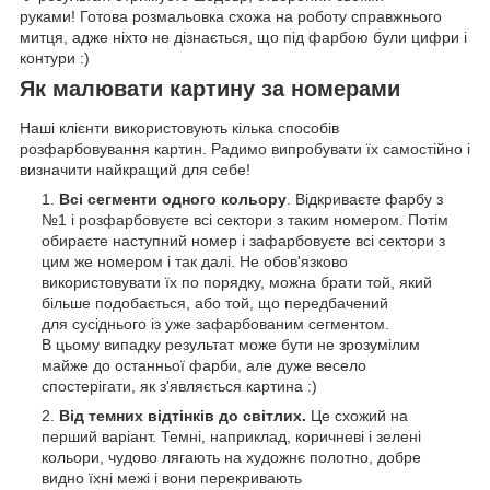
руками! Готова розмальовка схожа на роботу справжнього
митця, адже ніхто не дізнається, що під фарбою були цифри і
контури :)
Як малювати картину за номерами
Наші клієнти використовують кілька способів
розфарбовування картин. Радимо випробувати їх самостійно і
визначити найкращий для себе!
Всі сегменти одного кольору
. Відкриваєте фарбу з
№1 і розфарбовуєте всі сектори з таким номером. Потім
обираєте наступний номер і зафарбовуєте всі сектори з
цим же номером і так далі. Не обов'язково
використовувати їх по порядку, можна брати той, який
більше подобається, або той, що передбачений
для сусіднього із уже зафарбованим сегментом.
В цьому випадку результат може бути не зрозумілим
майже до останньої фарби, але дуже весело
спостерігати, як з'являється картина :)
Від темних відтінків до світлих.
Це схожий на
перший варіант. Темні, наприклад, коричневі і зелені
кольори, чудово лягають на художнє полотно, добре
видно їхні межі і вони перекривають