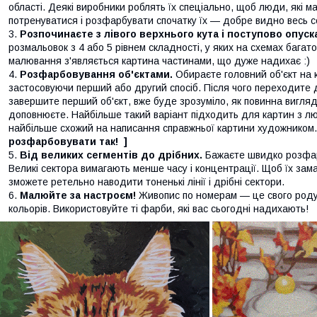
області. Деякі виробники роблять їх спеціально, щоб люди, які
потренуватися і розфарбувати спочатку їх — добре видно весь с
Розпочинаєте з лівого верхнього кута і поступово опуск
розмальовок з 4 або 5 рівнем складності, у яких на схемах бага
малювання з'являється картина частинами, що дуже надихає :)
Розфарбовування об'єктами.
Обираєте головний об'єкт на к
застосовуючи перший або другий спосіб. Після чого переходите до
завершите перший об'єкт, вже буде зрозуміло, як повинна вигляд
доповнюєте. Найбільше такий варіант підходить для картин з лю
найбільше схожий на написання справжньої картини художником
розфарбовувати так! ]
Від великих сегментів до дрібних.
Бажаєте швидко розфар
Великі сектора вимагають менше часу і концентрації. Щоб їх зама
зможете ретельно наводити тоненькі лінії і дрібні сектори.
Малюйте за настроєм!
Живопис по номерам — це свого роду а
кольорів. Використовуйте ті фарби, які вас сьогодні надихають!