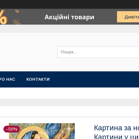
РО НАС
КОНТАКТИ
Картина за н
–50%
Картини у ци