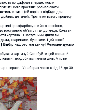
 малюють по цифрам вперше, могли
егмент і його простіше розмалювати.
аєтесь вниз.
Цей варіант підійде для
то дрібних деталей. Протягом всього процесу
артині і розфарбовуєте його повністю,
 наступного об'єкту і так до кінця. Коли ви
ати картина. З наступними діями ви її
дьми, тваринами, букетами. Цей спосіб
.
[ Вибір нашого магазину! Рекомендуємо
бувати картину? Спробуйте цей варіант!
лювати, знадобиться кілька днів. А потім
рт-терапія. У наборах часто є від 15 до 30