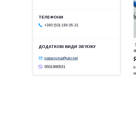
+380 (50) 189-05-31
У
а
natarovna@ukr.net
0501890531
Н
н