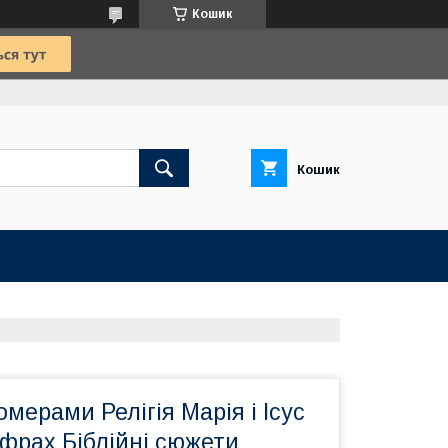
Кошик
Кошик
омерами Релігія Марія і Ісус
фрах Біблійні сюжети