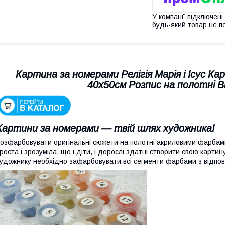
У компанії підключені
будь-який товар не п
Картина за номерами Релігія Марія і Ісус К
40х50см Розпис на полотні 
Картини за номерами — твій шлях художника!
озфарбовувати оригінальні сюжети на полотні акриловими фарбами
роста і зрозуміла, що і діти, і дорослі здатні створити свою карти
удожнику необхідно зафарбовувати всі сегменти фарбами з відпо