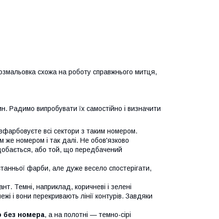
розмальовка схожа на роботу справжнього митця,
н. Радимо випробувати їх самостійно і визначити
озфарбовуєте всі сектори з таким номером.
м же номером і так далі. Не обов'язково
одобається, або той, що передбачений
танньої фарби, але дуже весело спостерігати,
нт. Темні, наприклад, коричневі і зелені
жі і вони перекривають лінії контурів. Завдяки
ю без номера
, а на полотні — темно-сірі