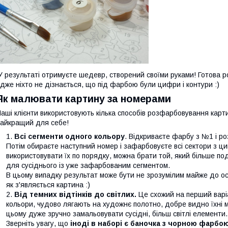
 результаті отримуєте шедевр, створений своїми руками! Готова 
дже ніхто не дізнається, що під фарбою були цифри і контури :)
Як малювати картину за номерами
аші клієнти використовують кілька способів розфарбовування карти
айкращий для себе!
Всі сегменти одного кольору
. Відкриваєте фарбу з №1 і р
Потім обираєте наступний номер і зафарбовуєте всі сектори з ци
використовувати їх по порядку, можна брати той, який більше п
для сусіднього із уже зафарбованим сегментом.
В цьому випадку результат може бути не зрозумілим майже до ос
як з'являється картина :)
Від темних відтінків до світлих.
Це схожий на перший варіа
кольори, чудово лягають на художнє полотно, добре видно їхні ме
цьому дуже зручно замальовувати сусідні, більш світлі елементи.
Зверніть увагу, що
іноді в наборі є баночка з чорною фарбо