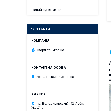
Новий пункт меню
КОНТАКТИ
Творчість.Україна
Р
п
Ровна Наталія Сергіївна
х
пр. Володимирський ,42, Лубни,
Україна