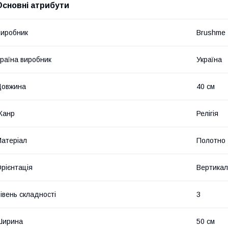
Основні атрибути
иробник
Brushme
раїна виробник
Україна
Довжина
40 см
Жанр
Релігія
атеріал
Полотно
рієнтація
Вертикал
івень складності
3
Ширина
50 см