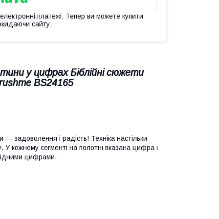
 електронні платежі. Тепер ви можете купити
окидаючи сайту.
артини у цифрах Біблійні сюжети
Brushme BS24165
 — задоволення і радість! Техніка настільки
ну. У кожному сегменті на полотні вказана цифра і
відними цифрами.