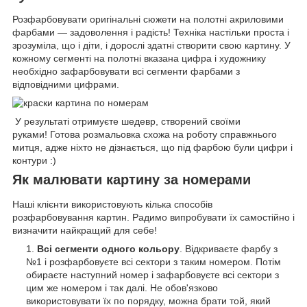
Розфарбовувати оригінальні сюжети на полотні акриловими
фарбами — задоволення і радість! Техніка настільки проста і
зрозуміла, що і діти, і дорослі здатні створити свою картину. У
кожному сегменті на полотні вказана цифра і художнику
необхідно зафарбовувати всі сегменти фарбами з
відповідними цифрами.
У результаті отримуєте шедевр, створений своїми
руками! Готова розмальовка схожа на роботу справжнього
митця, адже ніхто не дізнається, що під фарбою були цифри і
контури :)
Як малювати картину за номерами
Наші клієнти використовують кілька способів
розфарбовування картин. Радимо випробувати їх самостійно і
визначити найкращий для себе!
Всі сегменти одного кольору
. Відкриваєте фарбу з
№1 і розфарбовуєте всі сектори з таким номером. Потім
обираєте наступний номер і зафарбовуєте всі сектори з
цим же номером і так далі. Не обов'язково
використовувати їх по порядку, можна брати той, який