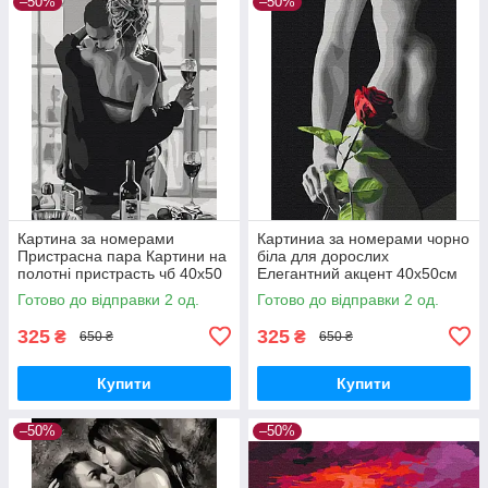
–50%
–50%
Картина за номерами
Картиниа за номерами чорно
Пристрасна пара Картини на
біла для дорослих
полотні пристрасть чб 40х50
Елегантний акцент 40х50см
Розмальовка для дорослих
Brushme BS53919
Готово до відправки 2 од.
Готово до відправки 2 од.
Brushme BS34134
325
325
₴
₴
650 ₴
650 ₴
Купити
Купити
–50%
–50%