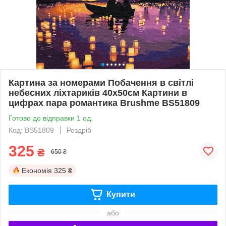
Картина за номерами Побачення в світлі
небесних ліхтариків 40х50см Картини в
цифрах пара романтика Brushme BS51809
Готово до відправки 1 од.
Код: BS51809
Роздріб
325
₴
650 ₴
Економія
325 ₴
Купити
або