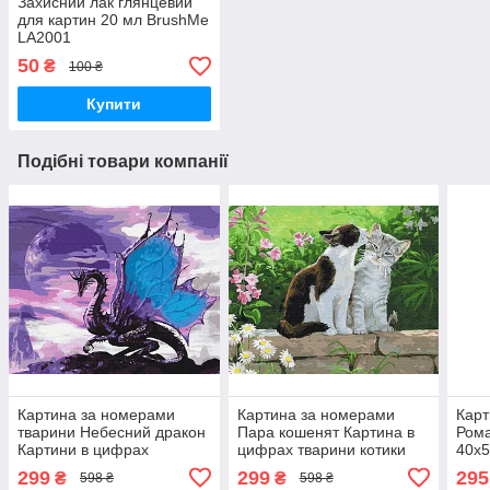
Захисний лак глянцевий
для картин 20 мл BrushMe
LA2001
50
₴
100 ₴
Купити
Подібні товари компанії
Картина за номерами
Картина за номерами
Карт
тварини Небесний дракон
Пара кошенят Картина в
Рома
Картини в цифрах
цифрах тварини котики
40x5
живопис на полотні
Розмальовка романтика
на п
299
299
295
₴
₴
598 ₴
598 ₴
40х50см Brushme
40х50 Brushme BS3251
Квіт