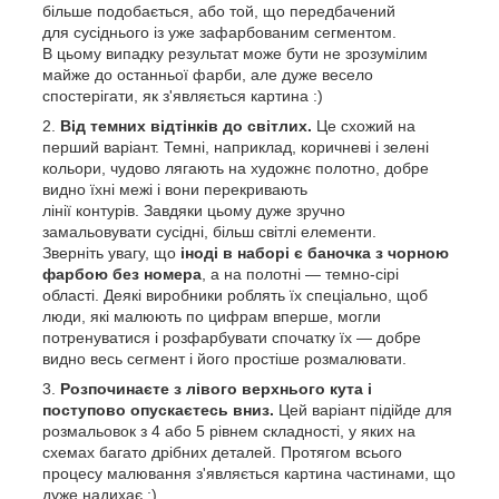
більше подобається, або той, що передбачений
для сусіднього із уже зафарбованим сегментом.
В цьому випадку результат може бути не зрозумілим
майже до останньої фарби, але дуже весело
спостерігати, як з'являється картина :)
Від темних відтінків до світлих.
Це схожий на
перший варіант. Темні, наприклад, коричневі і зелені
кольори, чудово лягають на художнє полотно, добре
видно їхні межі і вони перекривають
лінії контурів. Завдяки цьому дуже зручно
замальовувати сусідні, більш світлі елементи.
Зверніть увагу, що
іноді в наборі є баночка з чорною
фарбою без номера
, а на полотні — темно-сірі
області. Деякі виробники роблять їх спеціально, щоб
люди, які малюють по цифрам вперше, могли
потренуватися і розфарбувати спочатку їх — добре
видно весь сегмент і його простіше розмалювати.
Розпочинаєте з лівого верхнього кута і
поступово опускаєтесь вниз.
Цей варіант підійде для
розмальовок з 4 або 5 рівнем складності, у яких на
схемах багато дрібних деталей. Протягом всього
процесу малювання з'являється картина частинами, що
дуже надихає :)