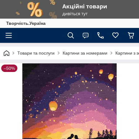
Творчість.Україна
Товари та послуги
Картини за номерами
Картини з 
–50%