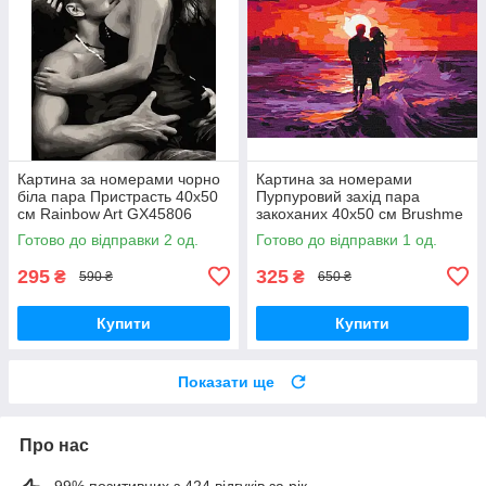
Картина за номерами чорно
Картина за номерами
біла пара Пристрасть 40х50
Пурпуровий захід пара
см Rainbow Art GX45806
закоханих 40x50 см Brushme
BS53879
Готово до відправки 2 од.
Готово до відправки 1 од.
295
325
₴
₴
590 ₴
650 ₴
Купити
Купити
Показати ще
Про нас
99% позитивних з 424 відгуків за рік