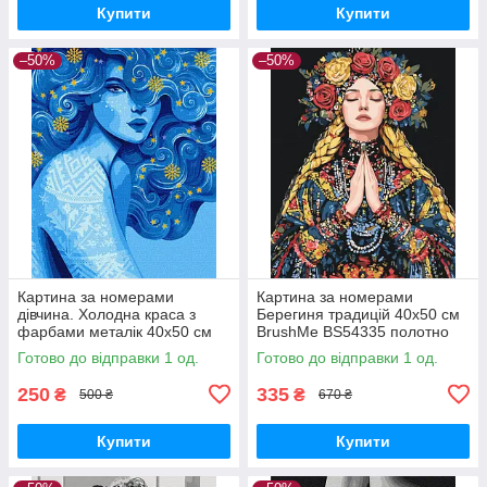
Купити
Купити
–50%
–50%
Картина за номерами
Картина за номерами
дівчина. Холодна краса з
Берегиня традицій 40х50 см
фарбами металік 40х50 см
BrushMe BS54335 полотно
Ідейка KHO2587
на підрамнику
Готово до відправки 1 од.
Готово до відправки 1 од.
250
335
₴
₴
500 ₴
670 ₴
Купити
Купити