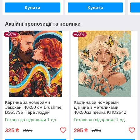
BS52359
BS3
Купити
Купити
Акційні пропозиції та новинки
–50%
–50%
Картина за номерами
Картина за номерами
Закохані 40х50 см Brushme
Дівчина з метеликами
BS53796 Пара людей
40х50см Ідейка KHO2542
поцілунок
Готово до відправки 1 од.
Готово до відправки 1 од.
325
295
₴
₴
650 ₴
590 ₴