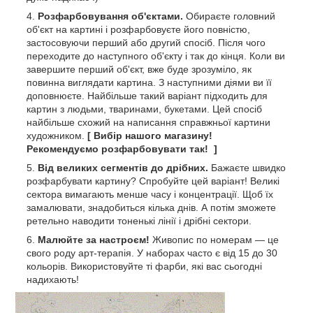
Розфарбовування об'єктами.
Обираєте головний
об'єкт на картині і розфарбовуєте його повністю,
застосовуючи перший або другий спосіб. Після чого
переходите до наступного об'єкту і так до кінця. Коли ви
завершите перший об'єкт, вже буде зрозуміло, як
повинна виглядати картина. З наступними діями ви її
доповнюєте. Найбільше такий варіант підходить для
картин з людьми, тваринами, букетами. Цей спосіб
найбільше схожий на написання справжньої картини
художником.
[ Вибір нашого магазину!
Рекомендуємо розфарбовувати так! ]
Від великих сегментів до дрібних.
Бажаєте швидко
розфарбувати картину? Спробуйте цей варіант! Великі
сектора вимагають менше часу і концентрації. Щоб їх
замалювати, знадобиться кілька днів. А потім зможете
ретельно наводити тоненькі лінії і дрібні сектори.
Малюйте за настроєм!
Живопис по номерам — це
свого роду арт-терапія. У наборах часто є від 15 до 30
кольорів. Використовуйте ті фарби, які вас сьогодні
надихають!