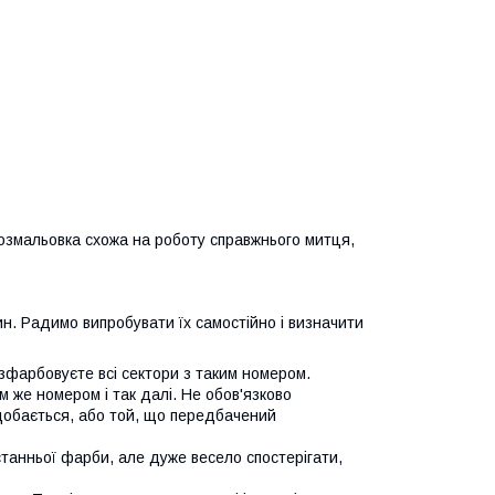
розмальовка схожа на роботу справжнього митця,
н. Радимо випробувати їх самостійно і визначити
озфарбовуєте всі сектори з таким номером.
м же номером і так далі. Не обов'язково
одобається, або той, що передбачений
танньої фарби, але дуже весело спостерігати,