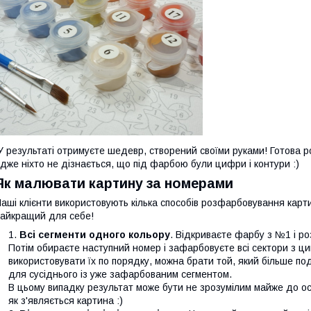
 результаті отримуєте шедевр, створений своїми руками! Готова 
дже ніхто не дізнається, що під фарбою були цифри і контури :)
Як малювати картину за номерами
аші клієнти використовують кілька способів розфарбовування карти
айкращий для себе!
Всі сегменти одного кольору
. Відкриваєте фарбу з №1 і р
Потім обираєте наступний номер і зафарбовуєте всі сектори з ци
використовувати їх по порядку, можна брати той, який більше п
для сусіднього із уже зафарбованим сегментом.
В цьому випадку результат може бути не зрозумілим майже до ос
як з'являється картина :)