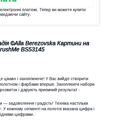
 електронні платежі. Тепер ви можете купити
окидаючи сайту.
дія ©Alla Berezovska Картини на
BrushMe BS53145
е цікаво і захоплююче! У Вас вийде створити
 полотном і фарбами вперше. Захоплюючі набори
розвиток і дарують приємний результат -
 — задоволення і радість! Техніка настільки
ну. У кожному сегменті на полотні вказана цифра і
відними цифрами.