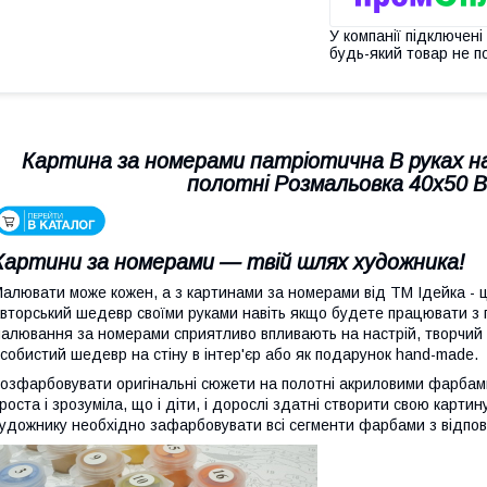
У компанії підключені
будь-який товар не п
Картина за номерами патріотична В руках на
полотні Розмальовка 40х50 
Картини за номерами — твій шлях художника!
алювати може кожен, а з картинами за номерами від ТМ Ідейка - ц
вторський шедевр своїми руками навіть якщо будете працювати з
алювання за номерами сприятливо впливають на настрій, творчий 
собистий шедевр на стіну в інтер'єр або як подарунок hand-made.
озфарбовувати оригінальні сюжети на полотні акриловими фарбами
роста і зрозуміла, що і діти, і дорослі здатні створити свою карти
удожнику необхідно зафарбовувати всі сегменти фарбами з відпо