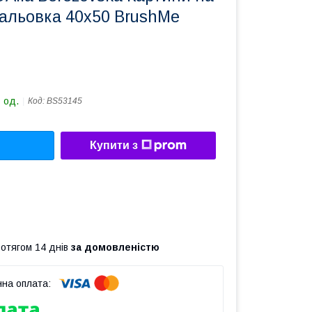
мальовка 40х50 BrushMe
 од.
Код:
BS53145
Купити з
ротягом 14 днів
за домовленістю