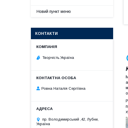
Новий пункт меню
КОНТАКТИ
Творчість.Україна
М
а
м
Ровна Наталія Сергіївна
о
Р
п
х
пр. Володимирський ,42, Лубни,
Україна