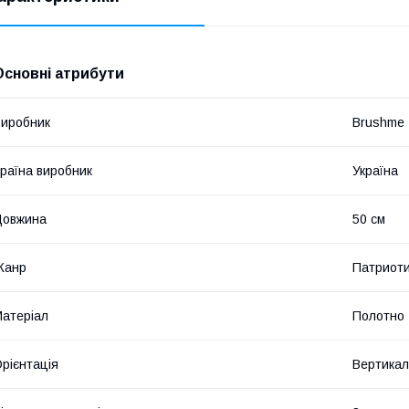
Основні атрибути
иробник
Brushme
раїна виробник
Україна
Довжина
50 см
Жанр
Патриоти
атеріал
Полотно
рієнтація
Вертикал