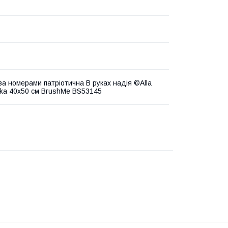
за номерами патріотична В руках надія ©Alla
ka 40х50 см BrushMe BS53145