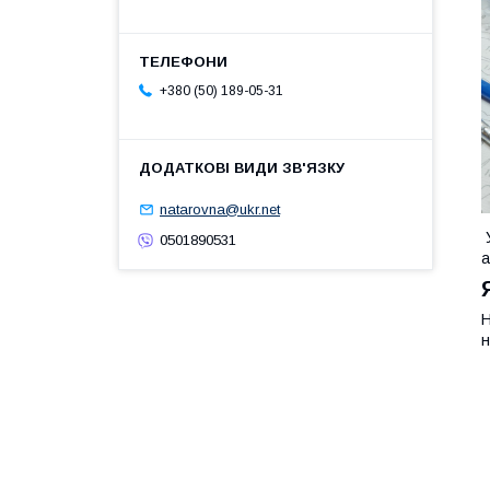
+380 (50) 189-05-31
natarovna@ukr.net
У
0501890531
а
Н
н