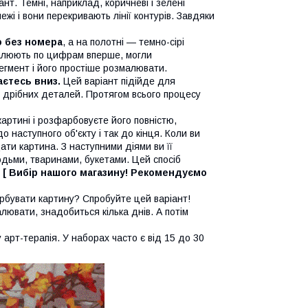
нт. Темні, наприклад, коричневі і зелені
жі і вони перекривають лінії контурів. Завдяки
ю без номера
, а на полотні — темно-сірі
 малюють по цифрам вперше, могли
егмент і його простіше розмалювати.
аєтесь вниз.
Цей варіант підійде для
то дрібних деталей. Протягом всього процесу
артині і розфарбовуєте його повністю,
 наступного об'єкту і так до кінця. Коли ви
ати картина. З наступними діями ви її
дьми, тваринами, букетами. Цей спосіб
.
[ Вибір нашого магазину! Рекомендуємо
бувати картину? Спробуйте цей варіант!
лювати, знадобиться кілька днів. А потім
рт-терапія. У наборах часто є від 15 до 30