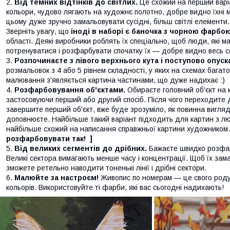
Від темних відтінків до світлих.
Це схожий на перший варіа
кольори, чудово лягають на художнє полотно, добре видно їхні ме
цьому дуже зручно замальовувати сусідні, більш світлі елементи.
Зверніть увагу, що
іноді в наборі є баночка з чорною фарбо
області. Деякі виробники роблять їх спеціально, щоб люди, які
потренуватися і розфарбувати спочатку їх — добре видно весь с
Розпочинаєте з лівого верхнього кута і поступово опуск
розмальовок з 4 або 5 рівнем складності, у яких на схемах бага
малювання з'являється картина частинами, що дуже надихає :)
Розфарбовування об'єктами.
Обираєте головний об'єкт на к
застосовуючи перший або другий спосіб. Після чого переходите до
завершите перший об'єкт, вже буде зрозуміло, як повинна вигляд
доповнюєте. Найбільше такий варіант підходить для картин з лю
найбільше схожий на написання справжньої картини художником
розфарбовувати так! ]
Від великих сегментів до дрібних.
Бажаєте швидко розфар
Великі сектора вимагають менше часу і концентрації. Щоб їх зама
зможете ретельно наводити тоненькі лінії і дрібні сектори.
Малюйте за настроєм!
Живопис по номерам — це свого роду а
кольорів. Використовуйте ті фарби, які вас сьогодні надихають!