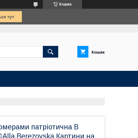
Кошик
Кошик
номерами патріотична В
©Alla Berezovska Картини на