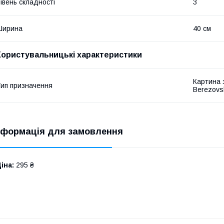
івень складності
3
Ширина
40 см
Користувальницькі характеристики
Картина 
ип призначення
Berezovs
нформація для замовлення
іна:
295 ₴