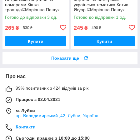
номерами Кішка
українська тематика Котик
троянда©Маріанна Пащук
Ягуар ©Маріанна Пащук
Картини за номерами котики
Патріотична BrushMe
Готово до відправки 3 од.
Готово до відправки 1 од.
40х50см BrushMe BS53351
BS53464
265
245
₴
₴
530 ₴
490 ₴
Купити
Купити
Показати ще
Про нас
99% позитивних з 424 відгуків за рік
Працює з 02.04.2021
м. Лубни
пр. Володимирський ,42, Лубни, Україна
Контакти
Сьогодні працює з 10:00 до 15:00