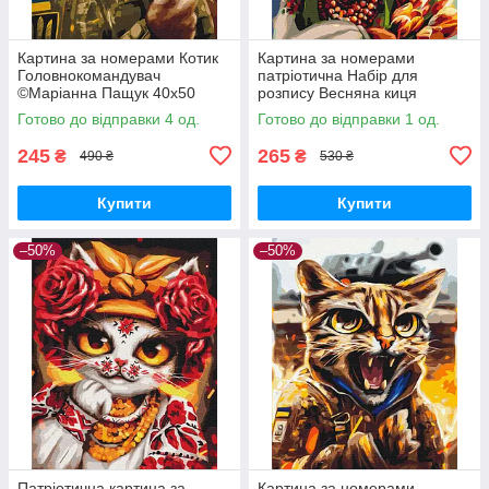
Картина за номерами Котик
Картина за номерами
Головнокомандувач
патріотична Набір для
©Маріанна Пащук 40х50
розпису Весняна киця
BrushMe BS53427
©Маріанна Пащук Полотно
Готово до відправки 4 од.
Готово до відправки 1 од.
на підрамнику 40x50
Brushme BS53572
245
265
₴
₴
490 ₴
530 ₴
Купити
Купити
–50%
–50%
Патріотична картина за
Картина за номерами