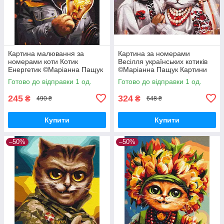
Картина малювання за
Картина за номерами
номерами коти Котик
Весілля українських котиків
Енергетик ©Маріанна Пащук
©Маріанна Пащук Картини
BrushMe BS53441
Патріотичні на полотні 40х50
Готово до відправки 1 од.
Готово до відправки 1 од.
BrushMe BS53340
245
324
₴
₴
490 ₴
648 ₴
Купити
Купити
–50%
–50%