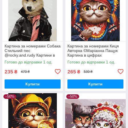
Картина за номерами Собака
Картина за номерами Киця
Стильний пес
Авторка ©Маріанна Пащук
@rocky.and.rudy Картини в
Картина в цифрах
цифрах на полотні фарбами
Розмальовка Патріотична
Готово до відправки 1 од.
Готово до відправки 1 од.
з номерами 40*50см
40х50 см BrushMe BS53310
235
265
₴
₴
470 ₴
530 ₴
Купити
Купити
–50%
–50%