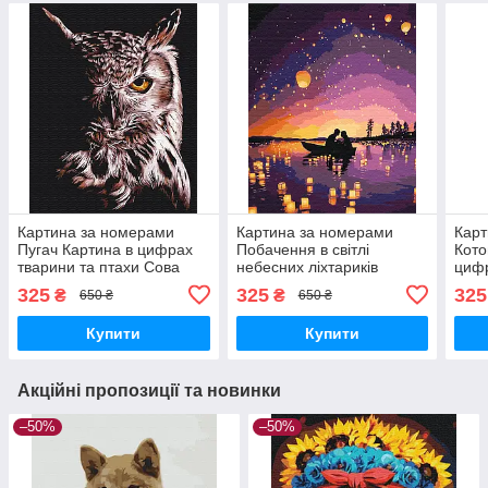
Картина за номерами
Картина за номерами
Карт
Пугач Картина в цифрах
Побачення в світлі
Кото
тварини та птахи Сова
небесних ліхтариків
цифр
Розмальовка 40х50
40х50см Картини в
Розм
325
325
325
₴
₴
650 ₴
650 ₴
Brushme BS51829
цифрах пара романтика
Bru
Brushme BS51809
Купити
Купити
Акційні пропозиції та новинки
–50%
–50%