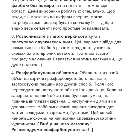
фарбою без номера
, а на полотні — темно-сірі
області. Деякі виробники роблять їх спеціально, щоб
люди, які малюють по цифрам вперше, могли
потренуватися і розфарбувати спочатку їх — добре
видно весь сегмент і його простіше розмалювати.
Розпочинаєте з лівого верхнього кута і
поступово опускаєтесь вниз.
Цей варіант підійде для
розмальовок з 4 або 5 рівнем складності, у яких на
схемах багато дрібних деталей. Протягом всього
процесу малювання з'являється картина частинами, що
дуже надихає :)
Розфарбовування об'єктами.
Обираєте головний
об'єкт на картині і розфарбовуєте його повністю,
застосовуючи перший або другий спосіб. Після чого
переходите до наступного об'єкту і так до кінця. Коли ви
завершите перший об'єкт, вже буде зрозуміло, як
повинна виглядати картина. З наступними діями ви її
доповнюєте. Найбільше такий варіант підходить для
картин з людьми, тваринами, букетами. Цей спосіб
найбільше схожий на написання справжньої картини
художником.
[ Вибір нашого магазину!
Рекомендуємо розфарбовувати так! ]