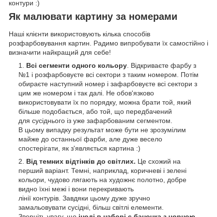
контури :)
Як малювати картину за номерами
Наші клієнти використовують кілька способів
розфарбовування картин. Радимо випробувати їх самостійно і
визначити найкращий для себе!
Всі сегменти одного кольору
. Відкриваєте фарбу з
№1 і розфарбовуєте всі сектори з таким номером. Потім
обираєте наступний номер і зафарбовуєте всі сектори з
цим же номером і так далі. Не обов'язково
використовувати їх по порядку, можна брати той, який
більше подобається, або той, що передбачений
для сусіднього із уже зафарбованим сегментом.
В цьому випадку результат може бути не зрозумілим
майже до останньої фарби, але дуже весело
спостерігати, як з'являється картина :)
Від темних відтінків до світлих.
Це схожий на
перший варіант. Темні, наприклад, коричневі і зелені
кольори, чудово лягають на художнє полотно, добре
видно їхні межі і вони перекривають
лінії контурів. Завдяки цьому дуже зручно
замальовувати сусідні, більш світлі елементи.
Зверніть увагу, що
іноді в наборі є баночка з чорною