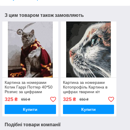
З цим товаром також замовляють
Картина за номерами
Картина за номерами
Котик Гаррі Поттер 40*50
Котопрофіль Картина в
Розпис за цифрами
цифрах тварини кіт
тварини Картини за
Розмальовка кішка 40х50
325
325
₴
₴
650 ₴
650 ₴
номерами фарбами
Brushme BS51792
BS36543 Brushme
Купити
Купити
Подібні товари компанії