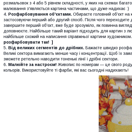
розмальовок з 4 або 5 рівнем складності, у яких на схемах бага
малювання з'являється картина частинами, що дуже надихає :)
Розфарбовування об'єктами.
Обираєте головний об'єкт на к
застосовуючи перший або другий спосіб. Після чого переходите до
завершите перший об'єкт, вже буде зрозуміло, як повинна вигляд
доповнюєте. Найбільше такий варіант підходить для картин з лю
найбільше схожий на написання справжньої картини художником
розфарбовувати так! ]
Від великих сегментів до дрібних.
Бажаєте швидко розфар
Великі сектора вимагають менше часу і концентрації. Щоб їх зама
зможете ретельно наводити тоненькі лінії і дрібні сектори.
Малюйте за настроєм!
Живопис по номерам — це свого роду а
кольорів. Використовуйте ті фарби, які вас сьогодні надихають!