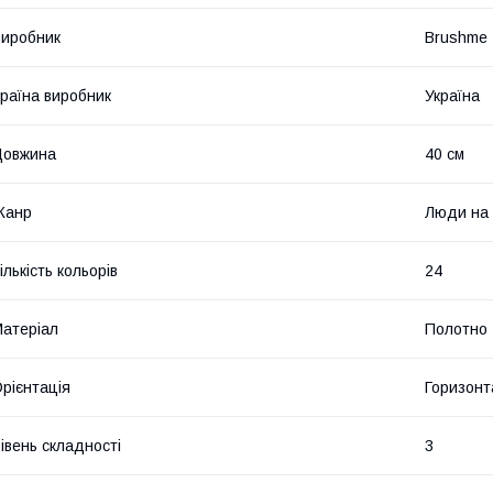
иробник
Brushme
раїна виробник
Україна
Довжина
40 см
Жанр
Люди на 
ількість кольорів
24
атеріал
Полотно
рієнтація
Горизонт
івень складності
3