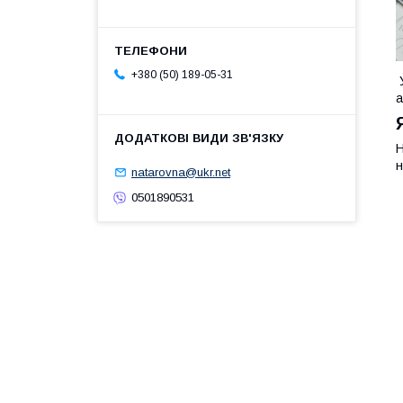
+380 (50) 189-05-31
У
а
Н
н
natarovna@ukr.net
0501890531