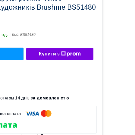
 художників Brushme BS51480
 од.
Код:
BS51480
Купити з
ротягом 14 днів
за домовленістю