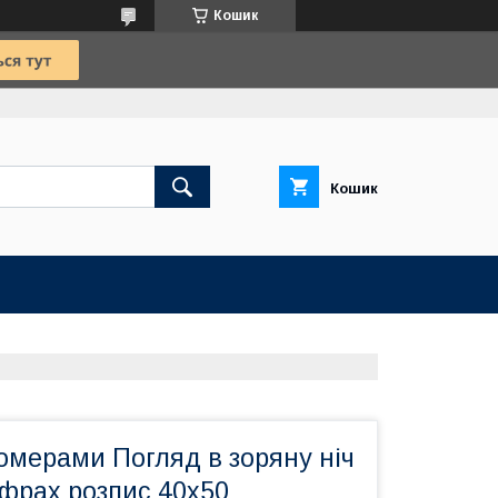
Кошик
Кошик
омерами Погляд в зоряну ніч
ифрах розпис 40х50