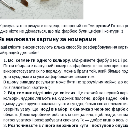
 результаті отримуєте шедевр, створений своїми руками! Готова 
дже ніхто не дізнається, що під фарбою були цифри і контури :)
Як малювати картину за номерами
аші клієнти використовують кілька способів розфарбовування карти
айкращий для себе!
Всі сегменти одного кольору
. Відкриваєте фарбу з №1 і р
Потім обираєте наступний номер і зафарбовуєте всі сектори з ци
використовувати їх по порядку, можна брати той, який більше п
для сусіднього із уже зафарбованим сегментом.
В цьому випадку результат може бути не зрозумілим майже до ос
як з'являється картина :)
Від темних відтінків до світлих.
Це схожий на перший варіа
кольори, чудово лягають на художнє полотно, добре видно їхні ме
цьому дуже зручно замальовувати сусідні, більш світлі елементи.
Зверніть увагу, що
іноді в наборі є баночка з чорною фарбо
області. Деякі виробники роблять їх спеціально, щоб люди, які
потренуватися і розфарбувати спочатку їх — добре видно весь с
Розпочинаєте з лівого верхнього кута і поступово опуск