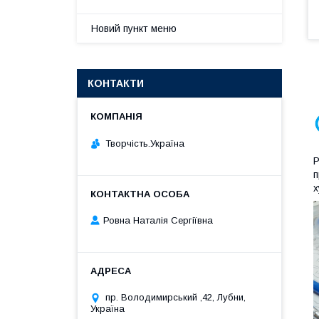
Новий пункт меню
КОНТАКТИ
Творчість.Україна
Р
п
х
Ровна Наталія Сергіївна
пр. Володимирський ,42, Лубни,
Україна