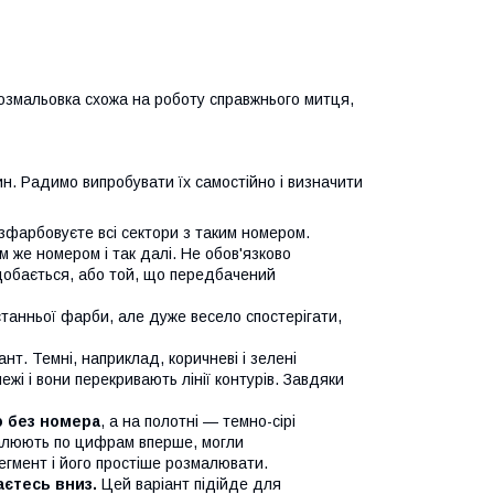
розмальовка схожа на роботу справжнього митця,
н. Радимо випробувати їх самостійно і визначити
озфарбовуєте всі сектори з таким номером.
м же номером і так далі. Не обов'язково
одобається, або той, що передбачений
танньої фарби, але дуже весело спостерігати,
нт. Темні, наприклад, коричневі і зелені
жі і вони перекривають лінії контурів. Завдяки
ю без номера
, а на полотні — темно-сірі
 малюють по цифрам вперше, могли
егмент і його простіше розмалювати.
аєтесь вниз.
Цей варіант підійде для