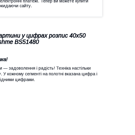
 електронні платежі. Тепер ви можете купити
окидаючи сайту.
картини у цифрах розпис 40х50
ushme BS51480
ка!
 — задоволення і радість! Техніка настільки
ну. У кожному сегменті на полотні вказана цифра і
відними цифрами.