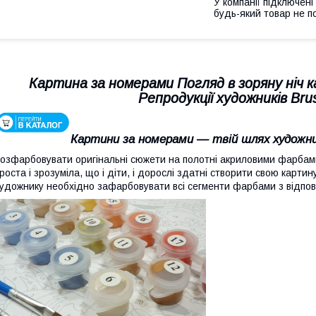
У компанії підключені
будь-який товар не п
Картина за номерами Погляд в зоряну ніч 
Репродукції художників Br
Картини за номерами — твій шлях художни
озфарбовувати оригінальні сюжети на полотні акриловими фарбами
роста і зрозуміла, що і діти, і дорослі здатні створити свою карти
удожнику необхідно зафарбовувати всі сегменти фарбами з відпо