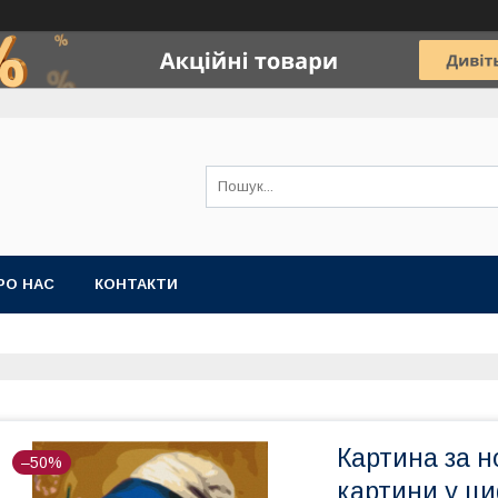
РО НАС
КОНТАКТИ
Картина за н
–50%
картини у ц