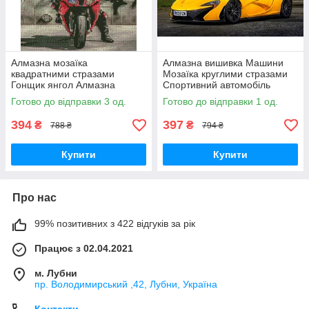
Алмазна мозаїка
Алмазна вишивка Машини
квадратними стразами
Мозаїка круглими стразами
Гонщик янгол Алмазна
Cпортивний автомобіль
вишивка коти на підрамнику
30х40 Малювання камінням
Готово до відправки 3 од.
Готово до відправки 1 од.
30х40 Strateg КВ057
на полотні Повна викладка
TK Group
394
397
₴
₴
788 ₴
794 ₴
Купити
Купити
Про нас
99% позитивних з 422 відгуків за рік
Працює з 02.04.2021
м. Лубни
пр. Володимирський ,42, Лубни, Україна