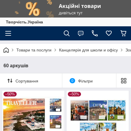
Творчість.Україна
Товари та послуги
Канцелярія для школи и офісу
Зо
60 аркушів
Сортування
0
Фільтри
–50%
–50%