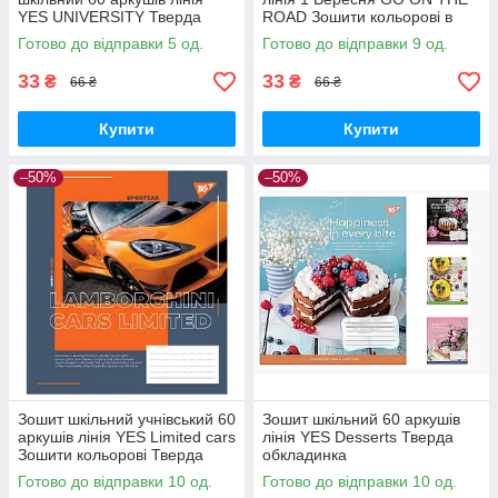
YES UNIVERSITY Тверда
ROAD Зошити кольорові в
обкладинка
лінію Тверда обкладинка
Готово до відправки 5 од.
Готово до відправки 9 од.
33
33
₴
₴
66 ₴
66 ₴
Купити
Купити
–50%
–50%
Зошит шкільний учнівський 60
Зошит шкільний 60 аркушів
аркушів лінія YES Limited cars
лінія YES Desserts Тверда
Зошити кольорові Тверда
обкладинка
обкладинка
Готово до відправки 10 од.
Готово до відправки 10 од.