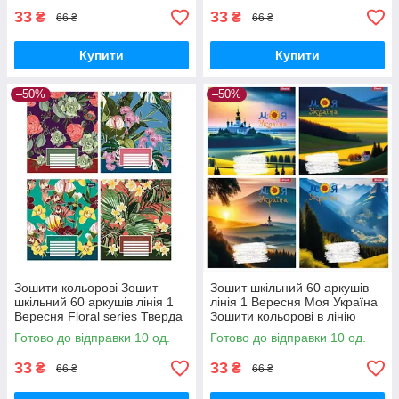
33
33
₴
₴
66 ₴
66 ₴
Купити
Купити
–50%
–50%
Зошити кольорові Зошит
Зошит шкільний 60 аркушів
шкільний 60 аркушів лінія 1
лінія 1 Вересня Моя Україна
Вересня Floral series Тверда
Зошити кольорові в лінію
обкладинка 766476
Тверда обкладинка
Готово до відправки 10 од.
Готово до відправки 10 од.
33
33
₴
₴
66 ₴
66 ₴