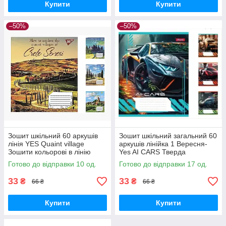
Купити
Купити
–50%
–50%
Зошит шкільний 60 аркушів
Зошит шкільний загальний 60
лінія YES Quaint village
аркушів лінійка 1 Вересня-
Зошити кольорові в лінію
Yes AI CARS Тверда
Тверда обкладинка
обкладинка
Готово до відправки 10 од.
Готово до відправки 17 од.
33
33
₴
₴
66 ₴
66 ₴
Купити
Купити