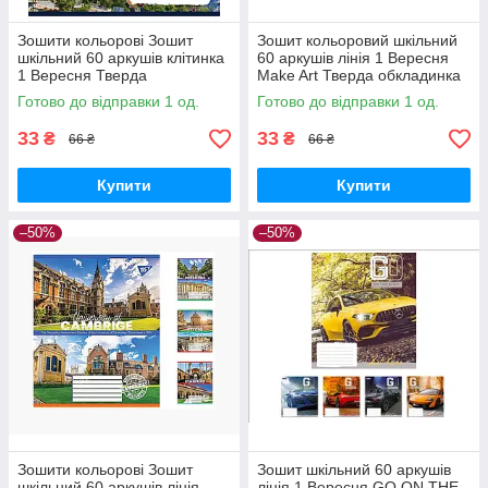
Зошити кольорові Зошит
Зошит кольоровий шкільний
шкільний 60 аркушів клітинка
60 аркушів лінія 1 Вересня
1 Вересня Тверда
Make Art Тверда обкладинка
обкладинка Small towns
766751
Готово до відправки 1 од.
Готово до відправки 1 од.
33
33
₴
₴
66 ₴
66 ₴
Купити
Купити
–50%
–50%
Зошити кольорові Зошит
Зошит шкільний 60 аркушів
шкільний 60 аркушів лінія
лінія 1 Вересня GO ON THE